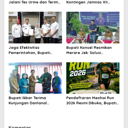
Jalani Tes Urine dan Terima
Kontingen Jamnas XII
Penyuluhan P4GN BNN Kota
Dengan Pesan
Kendari
Kepemimpinan Dan
Nasionalisme
Jaga Efektivitas
Bupati Konsel Resmikan
Pemerintahan, Bupati
Merare Jek: Solusi
Konsel Irham Kalenggo
Transportasi dan UMKM
Tunjuk Narlian Jadi Plh
Lokal
Sekda
Bupati Ikbar Terima
Pendaftaran Meohai Run
Kunjungan Danlanal
2026 Resmi Dibuka, Bupati
Kendari, Perkuat Sinergi
Irham Kalenggo Ajak
Jaga Keamanan dan
Masyarakat Ramaikan
Dukung Pembangunan
Event Lari di Konawe
Konawe Utara
Selatan
Komentar