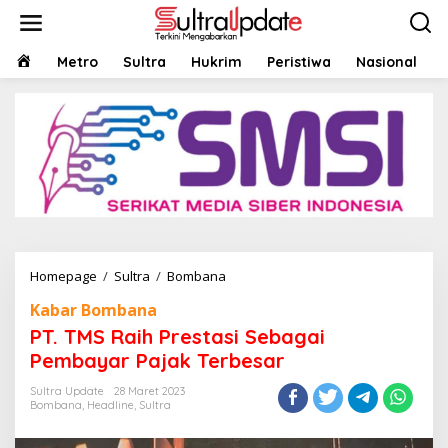
Lewati
ke
konten
HOME
Metro
Sultra
Hukrim
Peristiwa
Nasional
PT.
Homepage
/
Sultra
/
Bombana
TMS
Kabar Bombana
Raih
Prestasi
PT. TMS Raih Prestasi Sebagai
Sebagai
Pembayar Pajak Terbesar
Pembayar
Pajak
Sultra Update
28 Maret 2023
Terbesar
Bombana
,
Headline
,
Sultra