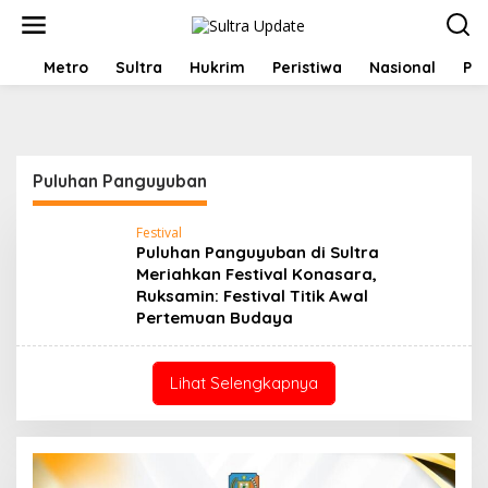
Lewati
ke
konten
HOME
Metro
Sultra
Hukrim
Peristiwa
Nasional
Pol
Puluhan Panguyuban
Festival
Puluhan Panguyuban di Sultra
Meriahkan Festival Konasara,
Ruksamin: Festival Titik Awal
Pertemuan Budaya
Lihat Selengkapnya