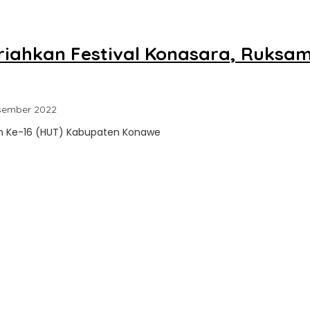
iahkan Festival Konasara, Ruksami
oleh
sember 2022
Sultra
un Ke-16 (HUT) Kabupaten Konawe
Update