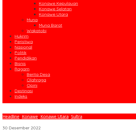
Konawe Kepulauan
Konawe Selatan
Konawe Utara
Muna
Muna Barat
Wakatobi
Hukrim
Peristiwa
Nasional
Politik
Pendidikan
Bisnis
Ragam
Berita Desa
Olahraga
Opini
Destinasi
Indeks
Headline
,
Konawe
,
Konawe Utara
,
Sultra
Puluhan Panguyuban di Sultra Meriahkan Festival Konasara, Ruksa
30 Desember 2022