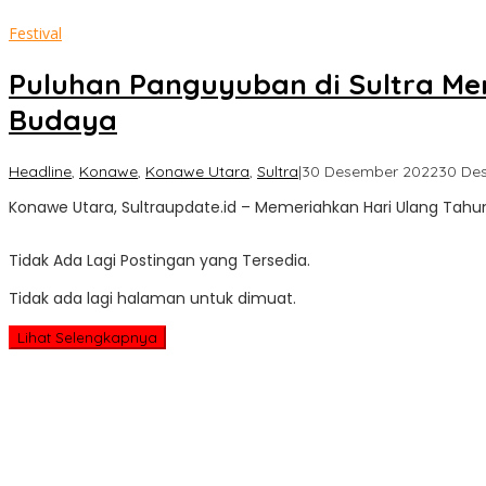
Festival
Puluhan Panguyuban di Sultra Mer
Budaya
Headline
,
Konawe
,
Konawe Utara
,
Sultra
|
30 Desember 2022
30 De
Konawe Utara, Sultraupdate.id – Memeriahkan Hari Ulang Tah
Tidak Ada Lagi Postingan yang Tersedia.
Tidak ada lagi halaman untuk dimuat.
Lihat Selengkapnya