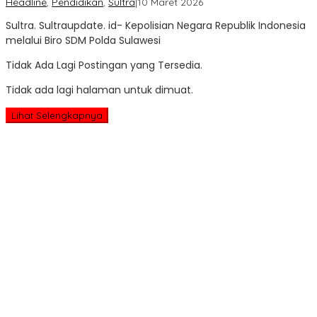
oleh
Headline
,
Pendidikan
,
Sultra
|
10 Maret 2026
Sultra
Sultra. Sultraupdate. id- Kepolisian Negara Republik Indonesia
Update
melalui Biro SDM Polda Sulawesi
Tidak Ada Lagi Postingan yang Tersedia.
Tidak ada lagi halaman untuk dimuat.
Lihat Selengkapnya