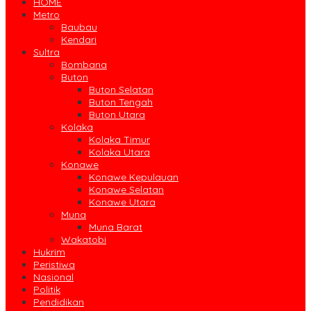
HOME
Metro
Baubau
Kendari
Sultra
Bombana
Buton
Buton Selatan
Buton Tengah
Buton Utara
Kolaka
Kolaka Timur
Kolaka Utara
Konawe
Konawe Kepulauan
Konawe Selatan
Konawe Utara
Muna
Muna Barat
Wakatobi
Hukrim
Peristiwa
Nasional
Politik
Pendidikan