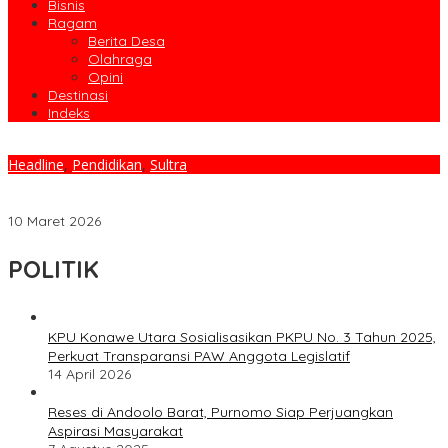
Bisnis
Ragam
Berita Desa
Olahraga
Opini
Destinasi
Indeks
Headline
,
Pendidikan
,
Sultra
Penerimaan Anggota Polri 2026 Resmi Dibuka, Pendaftaran
Berakhir 30 Maret
10 Maret 2026
POLITIK
KPU Konawe Utara Sosialisasikan PKPU No. 3 Tahun 2025,
Perkuat Transparansi PAW Anggota Legislatif
14 April 2026
Reses di Andoolo Barat, Purnomo Siap Perjuangkan
Aspirasi Masyarakat