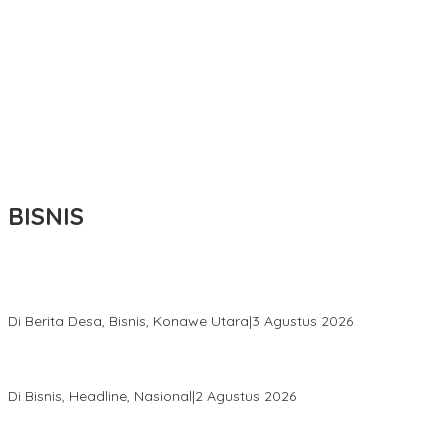
BISNIS
Bupati Ikbar Percepat Pendataan Pekebun Sawit, Dorong
Legalitas STDB Dan Sertifikasi ISPO di Konawe Utara
Di Berita Desa, Bisnis, Konawe Utara
|
3 Agustus 2026
Hadir di Istana Kepresidenan RI, Kadin Sultra Usulkan Hilirisasi
Aspal Buton Masuk Proyek Strategis Nasional
Di Bisnis, Headline, Nasional
|
2 Agustus 2026
Anton Timbang Hadiri Pertemuan Kadin Dengan Presiden