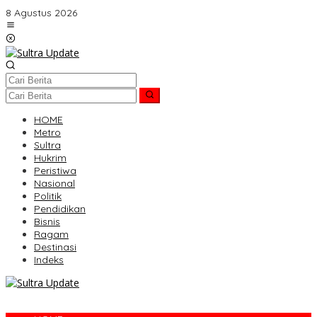
Lewati
8 Agustus 2026
ke
konten
HOME
Metro
Sultra
Hukrim
Peristiwa
Nasional
Politik
Pendidikan
Bisnis
Ragam
Destinasi
Indeks