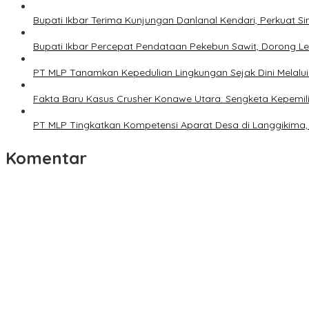
Bupati Ikbar Terima Kunjungan Danlanal Kendari, Perkua
Bupati Ikbar Percepat Pendataan Pekebun Sawit, Dorong Leg
PT MLP Tanamkan Kepedulian Lingkungan Sejak Dini Melalui
Fakta Baru Kasus Crusher Konawe Utara: Sengketa Kepemilik
PT MLP Tingkatkan Kompetensi Aparat Desa di Langgikima, 
Komentar