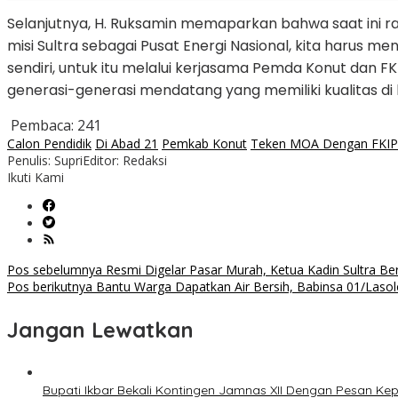
Selanjutnya, H. Ruksamin memaparkan bahwa saat ini ra
misi Sultra sebagai Pusat Energi Nasional, kita harus 
sendiri, untuk itu melalui kerjasama Pemda Konut dan 
generasi-generasi mendatang yang memiliki kualitas di
Pembaca:
241
Calon Pendidik
Di Abad 21
Pemkab Konut
Teken MOA Dengan FKI
Penulis: Supri
Editor: Redaksi
Ikuti Kami
Navigasi
Pos sebelumnya
Resmi Digelar Pasar Murah, Ketua Kadin Sultra B
Pos berikutnya
Bantu Warga Dapatkan Air Bersih, Babinsa 01/Lasolo
pos
Jangan Lewatkan
Bupati Ikbar Bekali Kontingen Jamnas XII Dengan Pesan K