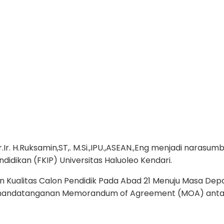
.Ir. H.Ruksamin,ST,. M.Si.,IPU.,ASEAN.,Eng menjadi narasu
didikan (FKIP) Universitas Haluoleo Kendari.
alitas Calon Pendidik Pada Abad 21 Menuju Masa Depan Su
 Penandatanganan Memorandum of Agreement (MOA) anta