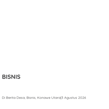
BISNIS
Bupati Ikbar Percepat Pendataan Pekebun Sawit, Dorong Legalita
Di Berita Desa, Bisnis, Konawe Utara
|
3 Agustus 2026
Hadir di Istana Kepresidenan RI, Kadin Sultra Usulkan Hilirisasi A