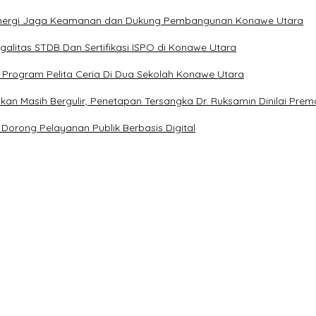
t Sinergi Jaga Keamanan dan Dukung Pembangunan Konawe Utara
alitas STDB Dan Sertifikasi ISPO di Konawe Utara
 Program Pelita Ceria Di Dua Sekolah Konawe Utara
an Masih Bergulir, Penetapan Tersangka Dr. Ruksamin Dinilai Prem
Dorong Pelayanan Publik Berbasis Digital