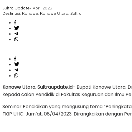
21,
Sultra Update
7 April 2023
Pemkab
Destinasi
,
Konawe
,
Konawe Utara
,
Sultra
Konut
Teken
MOA
Dengan
FKIP
UHO
Konawe Utara, Sultraupdate.id
– Bupati Konawe Utara, Dr
kepada calon Pendidik di Fakultas Keguruan dan Ilmu Pen
Seminar Pendidikan yang mengusung tema “Peningkatan Ku
FKIP UHO. Jum’at, 08/04/2023. Dirangkaikan dengan