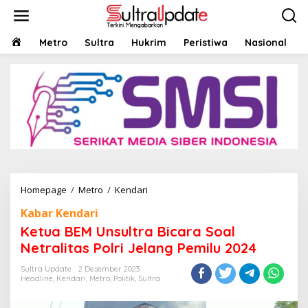
Lewati
ke
konten
HOME
Metro
Sultra
Hukrim
Peristiwa
Nasional
Ketua
Homepage
/
Metro
/
Kendari
BEM
Kabar Kendari
Unsultra
Bicara
Ketua BEM Unsultra Bicara Soal
Soal
Netralitas Polri Jelang Pemilu 2024
Netralitas
Polri
Sultra Update
2 Desember 2023
Jelang
Headline
,
Kendari
,
Metro
,
Politik
,
Sultra
Pemilu
2024