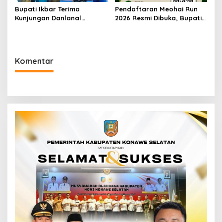
Bupati Ikbar Terima
Pendaftaran Meohai Run
Kunjungan Danlanal
2026 Resmi Dibuka, Bupati
Kendari, Perkuat Sinergi
Irham Kalenggo Ajak
Jaga Keamanan dan
Masyarakat Ramaikan
Dukung Pembangunan
Event Lari di Konawe
Konawe Utara
Selatan
Komentar