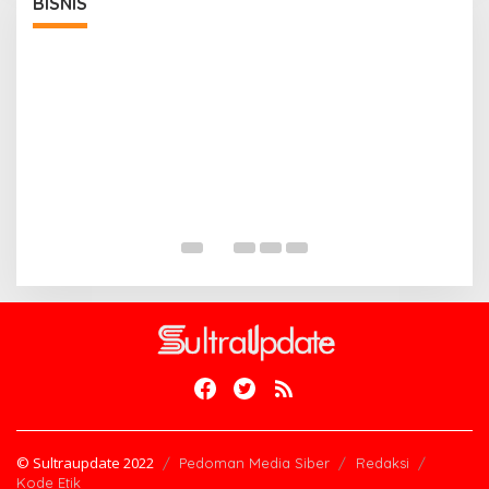
BISNIS
A
D
B
Di
© Sultraupdate 2022
Pedoman Media Siber
Redaksi
Kode Etik