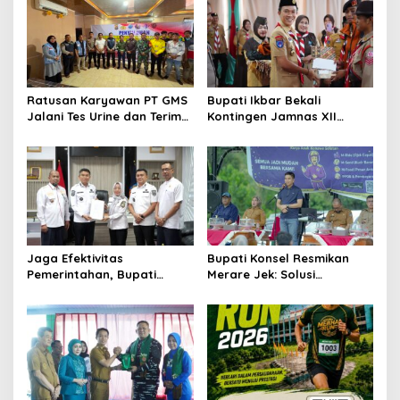
Ratusan Karyawan PT GMS
Bupati Ikbar Bekali
Jalani Tes Urine dan Terima
Kontingen Jamnas XII
Penyuluhan P4GN BNN Kota
Dengan Pesan
Kendari
Kepemimpinan Dan
Nasionalisme
Jaga Efektivitas
Bupati Konsel Resmikan
Pemerintahan, Bupati
Merare Jek: Solusi
Konsel Irham Kalenggo
Transportasi dan UMKM
Tunjuk Narlian Jadi Plh
Lokal
Sekda