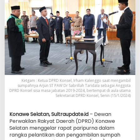
Selatan
Ketgam : Ketua DPRD Konsel, Irham Kalenggo saat mengambil
sumpahnya Arjun ST PAW Dr Sabrillah Taridala sebagai Anggota
DPRD Konsel sisa masa jabatan 2019-2024, bertempat di aula utama
Sekretariat DPRD Konsel, Senin (15/1/2024)
Konawe Selatan, Sultraupdate.id
– Dewan
Perwakilan Rakyat Daerah (DPRD) Konawe
Selatan menggelar rapat paripurna dalam
rangka pelantikan dan pengambilan sumpah