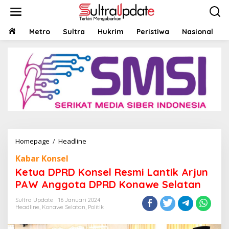
Lewati
ke
konten
HOME
Metro
Sultra
Hukrim
Peristiwa
Nasional
Ketua
Homepage
/
Headline
DPRD
Kabar Konsel
Konsel
Resmi
Ketua DPRD Konsel Resmi Lantik Arjun
Lantik
PAW Anggota DPRD Konawe Selatan
Arjun
PAW
Sultra Update
16 Januari 2024
Anggota
Headline
,
Konawe Selatan
,
Politik
DPRD
Konawe