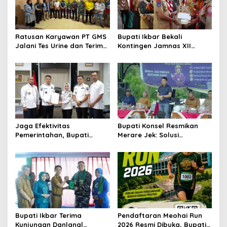
Ratusan Karyawan PT GMS
Bupati Ikbar Bekali
Jalani Tes Urine dan Terima
Kontingen Jamnas XII
Penyuluhan P4GN BNN Kota
Dengan Pesan
Kendari
Kepemimpinan Dan
Nasionalisme
Jaga Efektivitas
Bupati Konsel Resmikan
Pemerintahan, Bupati
Merare Jek: Solusi
Konsel Irham Kalenggo
Transportasi dan UMKM
Tunjuk Narlian Jadi Plh
Lokal
Sekda
Bupati Ikbar Terima
Pendaftaran Meohai Run
Kunjungan Danlanal
2026 Resmi Dibuka, Bupati