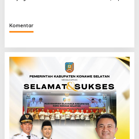
Kendari, Perkuat Sinergi
Irham Kalenggo Ajak
Jaga Keamanan dan
Masyarakat Ramaikan
Dukung Pembangunan
Event Lari di Konawe
Konawe Utara
Selatan
Komentar