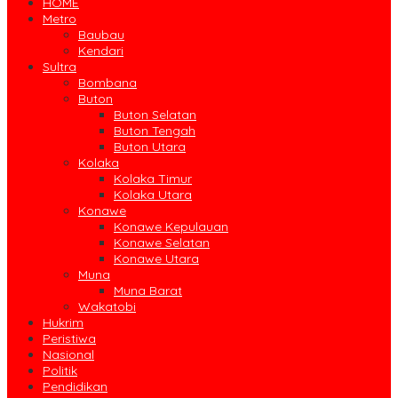
HOME
Metro
Baubau
Kendari
Sultra
Bombana
Buton
Buton Selatan
Buton Tengah
Buton Utara
Kolaka
Kolaka Timur
Kolaka Utara
Konawe
Konawe Kepulauan
Konawe Selatan
Konawe Utara
Muna
Muna Barat
Wakatobi
Hukrim
Peristiwa
Nasional
Politik
Pendidikan