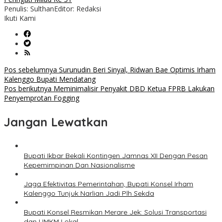
Penulis: Sulthan
Editor: Redaksi
Ikuti Kami
Navigasi
Pos sebelumnya
Surunudin Beri Sinyal, Ridwan Bae Optimis Irham
Kalenggo Bupati Mendatang
pos
Pos berikutnya
Meminimalisir Penyakit DBD Ketua FPRB Lakukan
Penyemprotan Fogging
Jangan Lewatkan
Bupati Ikbar Bekali Kontingen Jamnas XII Dengan Pesan
Kepemimpinan Dan Nasionalisme
Jaga Efektivitas Pemerintahan, Bupati Konsel Irham
Kalenggo Tunjuk Narlian Jadi Plh Sekda
Bupati Konsel Resmikan Merare Jek: Solusi Transportasi
dan UMKM Lokal