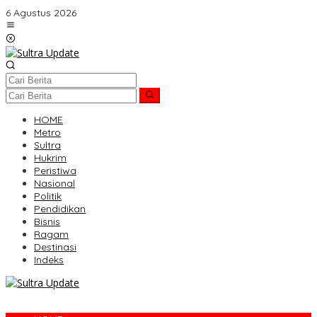
Lewati
6 Agustus 2026
ke
konten
HOME
Metro
Sultra
Hukrim
Peristiwa
Nasional
Politik
Pendidikan
Bisnis
Ragam
Destinasi
Indeks