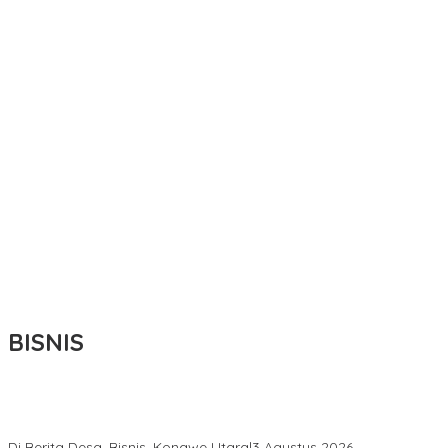
BISNIS
Bupati Ikbar Percepat Pendataan Pekebun Sawit, Dorong
Legalitas STDB Dan Sertifikasi ISPO di Konawe Utara
Di Berita Desa, Bisnis, Konawe Utara
|
3 Agustus 2026