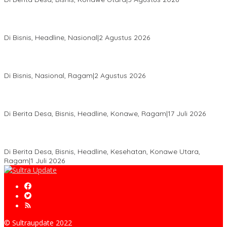
Hadir di Istana Kepresidenan RI, Kadin Sultra Usulkan Hilirisasi
Aspal Buton Masuk Proyek Strategis Nasional
Di Bisnis, Headline, Nasional
|
2 Agustus 2026
Anton Timbang Hadiri Pertemuan Kadin Dengan Presiden
Prabowo, Perkuat Sinergi Bangun Ekonomi Daerah
Di Bisnis, Nasional, Ragam
|
2 Agustus 2026
Wabup Konawe Salurkan Bibit Durian Dan Saprodi, Dorong
Petani Tingkatkan Produktivitas
Di Berita Desa, Bisnis, Headline, Konawe, Ragam
|
17 Juli 2026
PT MLP Dorong UMKM Langgikima Naik Kelas, Produk Lokal
Dibidik Tembus Ritel Modern
Di Berita Desa, Bisnis, Headline, Kesehatan, Konawe Utara,
Ragam
|
1 Juli 2026
© Sultraupdate 2022