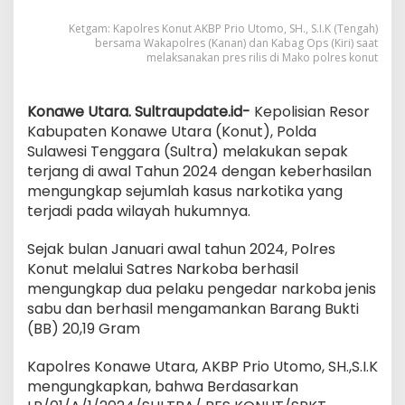
Pengedar
Narkoba
Ketgam: Kapolres Konut AKBP Prio Utomo, SH., S.I.K (Tengah)
Dan
bersama Wakapolres (Kanan) dan Kabag Ops (Kiri) saat
BB
melaksanakan pres rilis di Mako polres konut
20,19
Gram
Konawe Utara. Sultraupdate.id-
Kepolisian Resor
Kabupaten Konawe Utara (Konut), Polda
Sulawesi Tenggara (Sultra) melakukan sepak
terjang di awal Tahun 2024 dengan keberhasilan
mengungkap sejumlah kasus narkotika yang
terjadi pada wilayah hukumnya.
Sejak bulan Januari awal tahun 2024, Polres
Konut melalui Satres Narkoba berhasil
mengungkap dua pelaku pengedar narkoba jenis
sabu dan berhasil mengamankan Barang Bukti
(BB) 20,19 Gram
Kapolres Konawe Utara, AKBP Prio Utomo, SH.,S.I.K
mengungkapkan, bahwa Berdasarkan