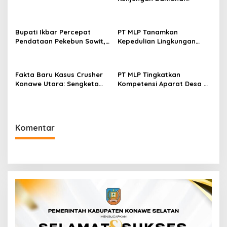
Kendari, Perkuat Sinergi
Jaga Keamanan dan
Dukung Pembangunan
Bupati Ikbar Percepat
PT MLP Tanamkan
Konawe Utara
Pendataan Pekebun Sawit,
Kepedulian Lingkungan
Dorong Legalitas STDB Dan
Sejak Dini Melalui Program
Sertifikasi ISPO di Konawe
Pelita Ceria Di Dua Sekolah
Utara
Konawe Utara
Fakta Baru Kasus Crusher
PT MLP Tingkatkan
Konawe Utara: Sengketa
Kompetensi Aparat Desa di
Kepemilikan Masih Bergulir,
Langgikima, Dorong
Penetapan Tersangka Dr.
Pelayanan Publik Berbasis
Ruksamin Dinilai Prematur
Digital
Komentar