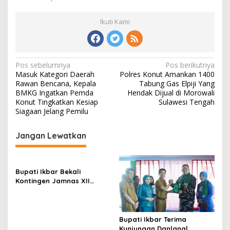
Ikuti Kami
Navigasi
Pos sebelumnya
Pos berikutnya
Masuk Kategori Daerah
Polres Konut Amankan 1400
pos
Rawan Bencana, Kepala
Tabung Gas Elpiji Yang
BMKG Ingatkan Pemda
Hendak Dijual di Morowali
Konut Tingkatkan Kesiap
Sulawesi Tengah
Siagaan Jelang Pemilu
Jangan Lewatkan
Bupati Ikbar Bekali
Kontingen Jamnas XII
Dengan Pesan
Kepemimpinan Dan
Nasionalisme
Bupati Ikbar Terima
Kunjungan Danlanal