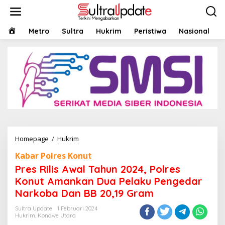
Lewati
ke
konten
HOME
Metro
Sultra
Hukrim
Peristiwa
Nasional
Pres
Homepage
/
Hukrim
Rilis
Kabar Polres Konut
Awal
Tahun
Pres Rilis Awal Tahun 2024, Polres
2024,
Konut Amankan Dua Pelaku Pengedar
Polres
Narkoba Dan BB 20,19 Gram
Konut
Amankan
Sultra Update
1 Februari 2024
Dua
Hukrim
,
Konawe Utara
Pelaku