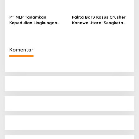
Dorong Legalitas STDB Dan
Sertifikasi ISPO di Konawe
Utara
PT MLP Tanamkan
Fakta Baru Kasus Crusher
Kepedulian Lingkungan
Konawe Utara: Sengketa
Sejak Dini Melalui Program
Kepemilikan Masih Bergulir,
Pelita Ceria Di Dua Sekolah
Penetapan Tersangka Dr.
Konawe Utara
Ruksamin Dinilai Prematur
Komentar