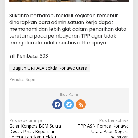
Sukanto berharap, melalui kegiatan tersebut
diharapkan para admin satuan kerja dapat
memahami dan lebih giat dalam penarikan data
terutama pada pembayaran TPP agar tidak
mengalami kendala nantinya. Harapnya
Pembaca:
303
Bagian ORTALA sekda Konawe Utara
Penulis: Supri
Ikuti Kami
Navigasi
Pos sebelumnya
Pos berikutnya
Gelar Konpers BEM Sultra
TPP ASN Pemda Konawe
pos
Desak Pihak Kepolisian
Utara Akan Segera
Segera Tangkap Pelaku
Dibayarkan