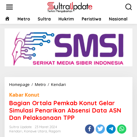
Lewati
ke
konten
HOME
Metro
Sultra
Hukrim
Peristiwa
Nasional
Bagian
Homepage
/
Metro
/
Kendari
Ortala
Kabar Konut
Pemkab
Konut
Bagian Ortala Pemkab Konut Gelar
Gelar
Simulasi Penarikan Absensi Data ASN
Simulasi
Dan Pelaksanaan TPP
Penarikan
Absensi
Sultra Update
23 Maret 2024
Data
Kendari
,
Konawe Utara
,
Ragam
ASN