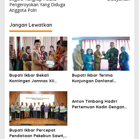
Pengeroyokan Yang Diduga
Anggota Polri
Jangan Lewatkan
Bupati Ikbar Bekali
Bupati Ikbar Terima
Kontingen Jamnas XII
Kunjungan Danlanal
Dengan Pesan
Kendari, Perkuat Sinergi
Kepemimpinan Dan
Jaga Keamanan dan
Nasionalisme
Dukung Pembangunan
Anton Timbang Hadiri
Konawe Utara
Pertemuan Kadin Dengan
Presiden Prabowo, Perkuat
Sinergi Bangun Ekonomi
Daerah
Bupati Ikbar Percepat
Pendataan Pekebun Sawit,