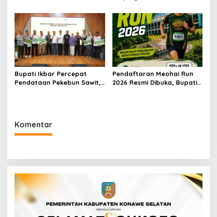
Transportasi dan UMKM
Kendari, Perkuat Sinergi
Lokal
Jaga Keamanan dan
Dukung Pembangunan
Konawe Utara
Bupati Ikbar Percepat
Pendaftaran Meohai Run
Pendataan Pekebun Sawit,
2026 Resmi Dibuka, Bupati
Dorong Legalitas STDB Dan
Irham Kalenggo Ajak
Sertifikasi ISPO di Konawe
Masyarakat Ramaikan
Utara
Event Lari di Konawe
Selatan
Komentar