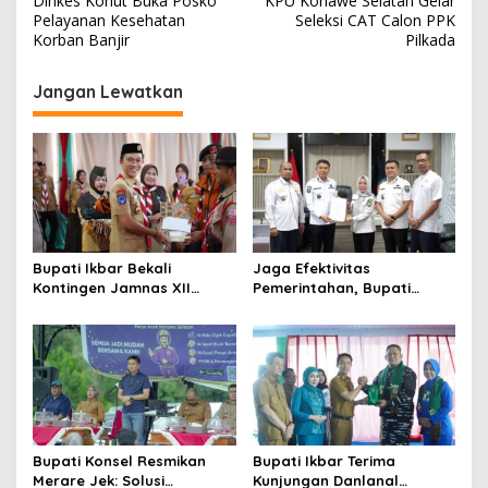
Dinkes Konut Buka Posko
KPU Konawe Selatan Gelar
pos
Pelayanan Kesehatan
Seleksi CAT Calon PPK
Korban Banjir
Pilkada
Jangan Lewatkan
Bupati Ikbar Bekali
Jaga Efektivitas
Kontingen Jamnas XII
Pemerintahan, Bupati
Dengan Pesan
Konsel Irham Kalenggo
Kepemimpinan Dan
Tunjuk Narlian Jadi Plh
Nasionalisme
Sekda
Bupati Konsel Resmikan
Bupati Ikbar Terima
Merare Jek: Solusi
Kunjungan Danlanal