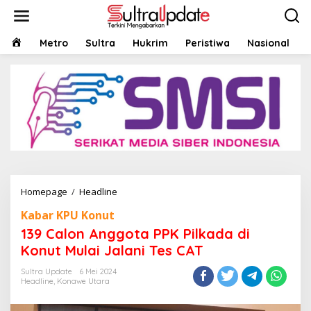
Lewati
ke
konten
HOME
Metro
Sultra
Hukrim
Peristiwa
Nasional
139
Homepage
/
Headline
Calon
Kabar KPU Konut
Anggota
PPK
139 Calon Anggota PPK Pilkada di
Pilkada
Konut Mulai Jalani Tes CAT
di
Konut
Sultra Update
6 Mei 2024
Mulai
Headline
,
Konawe Utara
Jalani
Tes