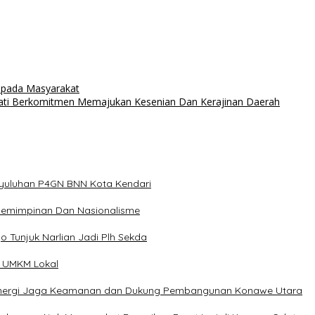
Kepada Masyarakat
wati Berkomitmen Memajukan Kesenian Dan Kerajinan Daerah
nyuluhan P4GN BNN Kota Kendari
epemimpinan Dan Nasionalisme
o Tunjuk Narlian Jadi Plh Sekda
n UMKM Lokal
t Sinergi Jaga Keamanan dan Dukung Pembangunan Konawe Utara