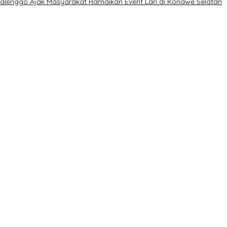
Kalenggo Ajak Masyarakat Ramaikan Event Lari di Konawe Selatan