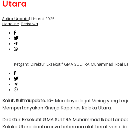
Utara
Putih,
GMA
Sultra
Sultra Update
11 Maret 2025
Soroti
Headline
,
Peristiwa
Kinerja
Kapolres
Kolaka
Utara
Ketgam: Direktur Eksekutif GMA SULTRA Muhammad Ikbal Lar
Kolut, Sultraupdate. Id-
Maraknya ilegal Mining yang te
Mempertanyakan Kinerja Kapolres Kolaka Utara.
Direktur Eksekutif GMA SULTRA Muhammad Ikbal Laribae 
Kolaka Utara diantaranya beberapa alat berat yang di du