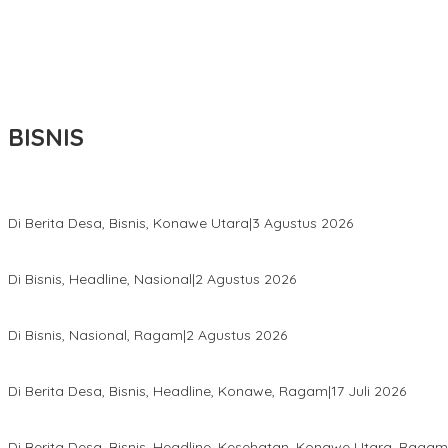
BISNIS
Bupati Ikbar Percepat Pendataan Pekebun Sawit, Dorong Legalita
Di Berita Desa, Bisnis, Konawe Utara
|
3 Agustus 2026
Hadir di Istana Kepresidenan RI, Kadin Sultra Usulkan Hilirisasi A
Di Bisnis, Headline, Nasional
|
2 Agustus 2026
Anton Timbang Hadiri Pertemuan Kadin Dengan Presiden Prabowo
Di Bisnis, Nasional, Ragam
|
2 Agustus 2026
Wabup Konawe Salurkan Bibit Durian Dan Saprodi, Dorong Petani 
Di Berita Desa, Bisnis, Headline, Konawe, Ragam
|
17 Juli 2026
PT MLP Dorong UMKM Langgikima Naik Kelas, Produk Lokal Dibidi
Di Berita Desa, Bisnis, Headline, Kesehatan, Konawe Utara, Ragam