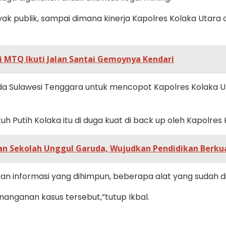
yak publik, sampai dimana kinerja Kapolres Kolaka Uta
i MTQ Ikuti Jalan Santai Gemoynya Kendari
lda Sulawesi Tenggara untuk mencopot Kapolres Kolaka U
tuh Putih Kolaka itu di duga kuat di back up oleh Kapolre
n Sekolah Unggul Garuda, Wujudkan Pendidikan Berkual
formasi yang dihimpun, beberapa alat yang sudah di pol
nanganan kasus tersebut,”tutup Ikbal.