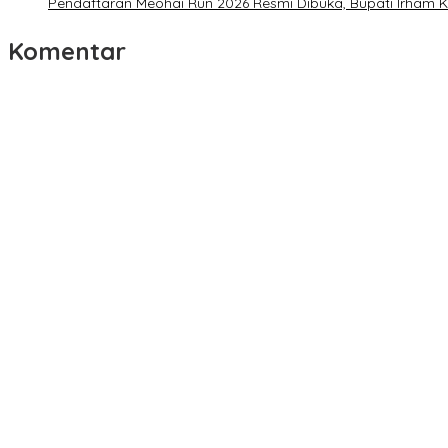
Pendaftaran Meohai Run 2026 Resmi Dibuka, Bupati Irham 
Komentar