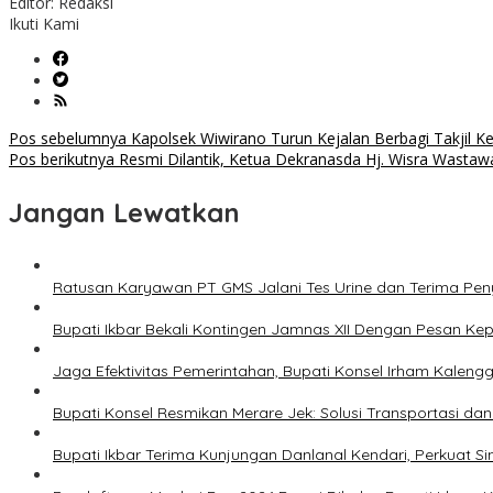
Editor: Redaksi
Ikuti Kami
Navigasi
Pos sebelumnya
Kapolsek Wiwirano Turun Kejalan Berbagi Takjil 
Pos berikutnya
Resmi Dilantik, Ketua Dekranasda Hj. Wisra Wasta
pos
Jangan Lewatkan
Ratusan Karyawan PT GMS Jalani Tes Urine dan Terima Pe
Bupati Ikbar Bekali Kontingen Jamnas XII Dengan Pesan K
Jaga Efektivitas Pemerintahan, Bupati Konsel Irham Kalengg
Bupati Konsel Resmikan Merare Jek: Solusi Transportasi da
Bupati Ikbar Terima Kunjungan Danlanal Kendari, Perkua