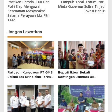
pos
Pastikan Pemda, TNI Dan
Lumpuh Total, Forum PRB
Polri Siap Mengawal
Minta Gubernur Sultra Tinjau
Keamanan Masyarakat
Lokasi Banjir
Selama Perayaan Idul Fitri
1446
Jangan Lewatkan
Ratusan Karyawan PT GMS
Bupati Ikbar Bekali
Jalani Tes Urine dan Terima
Kontingen Jamnas XII
Penyuluhan P4GN BNN Kota
Dengan Pesan
Kendari
Kepemimpinan Dan
Nasionalisme