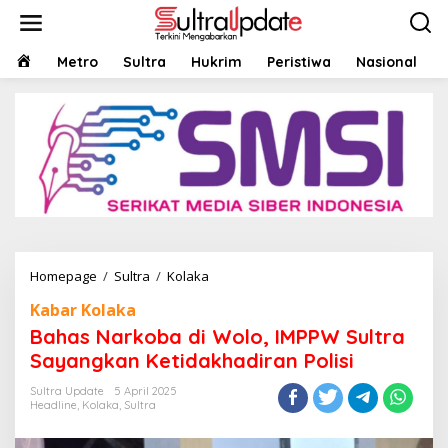
Lewati
ke
konten
HOME
Metro
Sultra
Hukrim
Peristiwa
Nasional
Bahas
Homepage
/
Sultra
/
Kolaka
Narkoba
Kabar Kolaka
di
Wolo,
Bahas Narkoba di Wolo, IMPPW Sultra
IMPPW
Sayangkan Ketidakhadiran Polisi
Sultra
Sayangkan
Sultra Update
5 April 2025
Ketidakhadiran
Headline
,
Kolaka
,
Sultra
Polisi