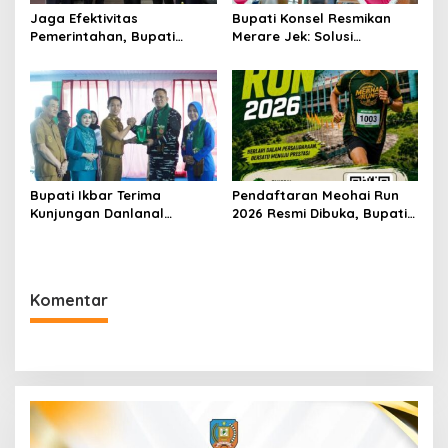
Jaga Efektivitas
Bupati Konsel Resmikan
Pemerintahan, Bupati
Merare Jek: Solusi
Konsel Irham Kalenggo
Transportasi dan UMKM
Tunjuk Narlian Jadi Plh
Lokal
Sekda
Bupati Ikbar Terima
Pendaftaran Meohai Run
Kunjungan Danlanal
2026 Resmi Dibuka, Bupati
Kendari, Perkuat Sinergi
Irham Kalenggo Ajak
Jaga Keamanan dan
Masyarakat Ramaikan
Dukung Pembangunan
Event Lari di Konawe
Konawe Utara
Selatan
Komentar