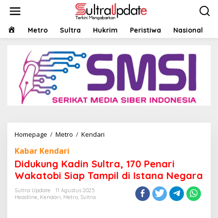
Lewati
ke
konten
HOME
Metro
Sultra
Hukrim
Peristiwa
Nasional
Didukung
Homepage
/
Metro
/
Kendari
Kadin
Kabar Kendari
Sultra,
170
Didukung Kadin Sultra, 170 Penari
Penari
Wakatobi Siap Tampil di Istana Negara
Wakatobi
Siap
Sultra Update
11 Agustus 2025
Tampil
Headline
,
Kendari
,
Metro
,
Sultra
di
Istana