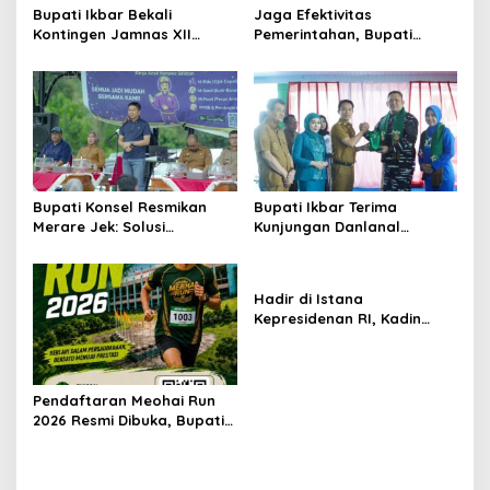
Bupati Ikbar Bekali
Jaga Efektivitas
Kontingen Jamnas XII
Pemerintahan, Bupati
Dengan Pesan
Konsel Irham Kalenggo
Kepemimpinan Dan
Tunjuk Narlian Jadi Plh
Nasionalisme
Sekda
Bupati Konsel Resmikan
Bupati Ikbar Terima
Merare Jek: Solusi
Kunjungan Danlanal
Transportasi dan UMKM
Kendari, Perkuat Sinergi
Lokal
Jaga Keamanan dan
Dukung Pembangunan
Hadir di Istana
Konawe Utara
Kepresidenan RI, Kadin
Sultra Usulkan Hilirisasi
Aspal Buton Masuk Proyek
Strategis Nasional
Pendaftaran Meohai Run
2026 Resmi Dibuka, Bupati
Irham Kalenggo Ajak
Masyarakat Ramaikan
Event Lari di Konawe