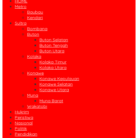
HOME
Metro
Baubau
Kendari
Sultra
Bombana
Buton
Buton Selatan
Buton Tengah
Buton Utara
Kolaka
Kolaka Timur
Kolaka Utara
Konawe
Konawe Kepulauan
Konawe Selatan
Konawe Utara
Muna
Muna Barat
Wakatobi
Hukrim
Peristiwa
Nasional
Politik
Pendidikan