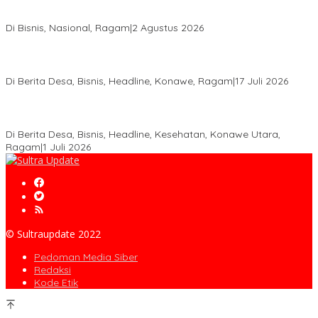
Anton Timbang Hadiri Pertemuan Kadin Dengan Presiden
Prabowo, Perkuat Sinergi Bangun Ekonomi Daerah
Di Bisnis, Nasional, Ragam
|
2 Agustus 2026
Wabup Konawe Salurkan Bibit Durian Dan Saprodi, Dorong
Petani Tingkatkan Produktivitas
Di Berita Desa, Bisnis, Headline, Konawe, Ragam
|
17 Juli 2026
PT MLP Dorong UMKM Langgikima Naik Kelas, Produk Lokal
Dibidik Tembus Ritel Modern
Di Berita Desa, Bisnis, Headline, Kesehatan, Konawe Utara,
Ragam
|
1 Juli 2026
© Sultraupdate 2022
Pedoman Media Siber
Redaksi
Kode Etik