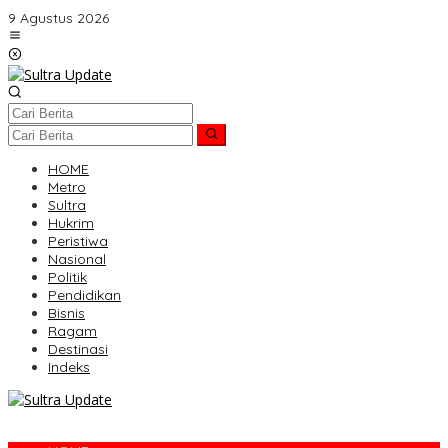
Lewati
9 Agustus 2026
ke
konten
HOME
Metro
Sultra
Hukrim
Peristiwa
Nasional
Politik
Pendidikan
Bisnis
Ragam
Destinasi
Indeks