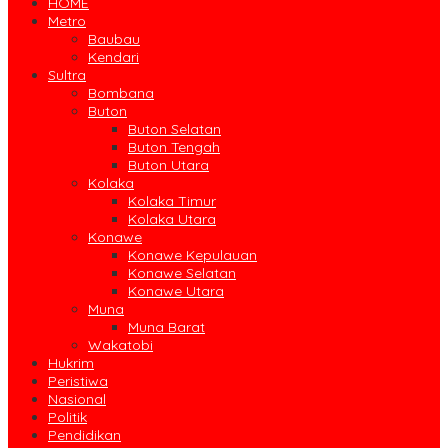
HOME
Metro
Baubau
Kendari
Sultra
Bombana
Buton
Buton Selatan
Buton Tengah
Buton Utara
Kolaka
Kolaka Timur
Kolaka Utara
Konawe
Konawe Kepulauan
Konawe Selatan
Konawe Utara
Muna
Muna Barat
Wakatobi
Hukrim
Peristiwa
Nasional
Politik
Pendidikan