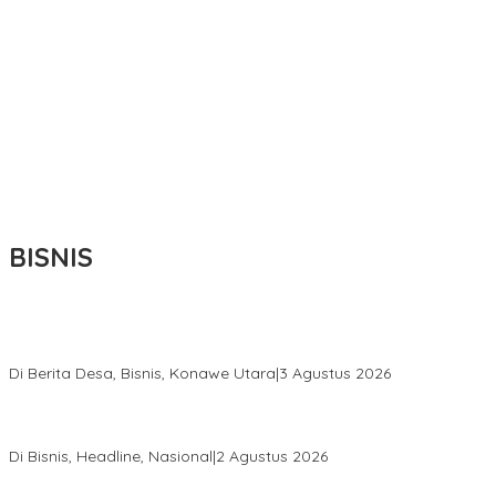
BISNIS
Bupati Ikbar Percepat Pendataan Pekebun Sawit, Dorong
Legalitas STDB Dan Sertifikasi ISPO di Konawe Utara
Di Berita Desa, Bisnis, Konawe Utara
|
3 Agustus 2026
Hadir di Istana Kepresidenan RI, Kadin Sultra Usulkan Hilirisasi
Aspal Buton Masuk Proyek Strategis Nasional
Di Bisnis, Headline, Nasional
|
2 Agustus 2026