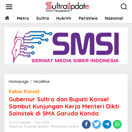
Lewati
ke
konten
HOME
Metro
Sultra
Hukrim
Peristiwa
Nasional
Gubernur
Homepage
/
Headline
Sultra
Kabar Konsel
dan
Bupati
Gubernur Sultra dan Bupati Konsel
Konsel
Sambut Kunjungan Kerja Menteri Dikti
Sambut
Sainstek di SMA Garuda Konda
Kunjungan
Kerja
Sultra Update
1 Juli 2026
Menteri
Headline
,
Konawe Selatan
,
Pendidikan
,
Sultra
Dikti