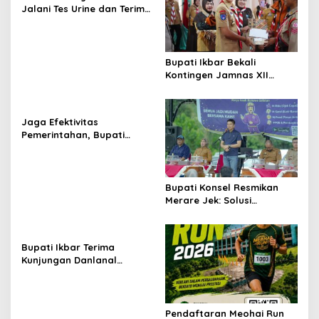
Jalani Tes Urine dan Terima
Penyuluhan P4GN BNN Kota
Kendari
Bupati Ikbar Bekali
Kontingen Jamnas XII
Dengan Pesan
Kepemimpinan Dan
Nasionalisme
Jaga Efektivitas
Pemerintahan, Bupati
Konsel Irham Kalenggo
Tunjuk Narlian Jadi Plh
Sekda
Bupati Konsel Resmikan
Merare Jek: Solusi
Transportasi dan UMKM
Lokal
Bupati Ikbar Terima
Kunjungan Danlanal
Kendari, Perkuat Sinergi
Jaga Keamanan dan
Dukung Pembangunan
Konawe Utara
Pendaftaran Meohai Run