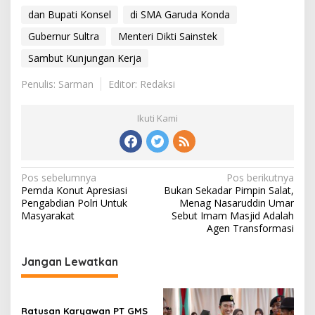
dan Bupati Konsel
di SMA Garuda Konda
Gubernur Sultra
Menteri Dikti Sainstek
Sambut Kunjungan Kerja
Penulis: Sarman
Editor: Redaksi
Ikuti Kami
Navigasi
Pos sebelumnya
Pos berikutnya
Pemda Konut Apresiasi
Bukan Sekadar Pimpin Salat,
pos
Pengabdian Polri Untuk
Menag Nasaruddin Umar
Masyarakat
Sebut Imam Masjid Adalah
Agen Transformasi
Jangan Lewatkan
Ratusan Karyawan PT GMS