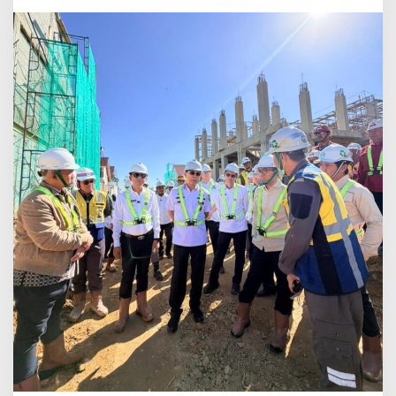
Sainstek
di
SMA
Garuda
Konda