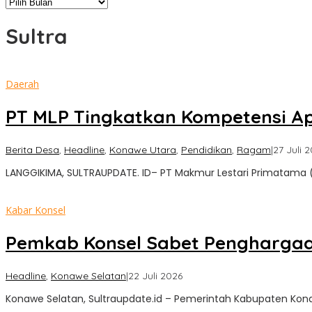
Arsip
Sultra
Daerah
PT MLP Tingkatkan Kompetensi Apa
Berita Desa
,
Headline
,
Konawe Utara
,
Pendidikan
,
Ragam
|
27 Juli 
LANGGIKIMA, SULTRAUPDATE. ID– PT Makmur Lestari Primatam
Kabar Konsel
Pemkab Konsel Sabet Penghargaan
oleh
Headline
,
Konawe Selatan
|
22 Juli 2026
Sultra
Konawe Selatan, Sultraupdate.id – Pemerintah Kabupaten Ko
Update