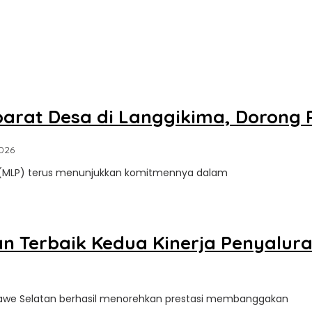
rat Desa di Langgikima, Dorong Pe
oleh
2026
Sultra
a (MLP) terus menunjukkan komitmennya dalam
Update
 Terbaik Kedua Kinerja Penyalura
nawe Selatan berhasil menorehkan prestasi membanggakan