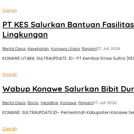
Daerah
PT KES Salurkan Bantuan Fasilita
Lingkungan
oleh
Berita Desa
,
Kesehatan
,
Konawe Utara
,
Ragam
|
21 Juli 2026
Sultra
KONAWE UTARA. SULTRAUPDATE. ID– PT Kembar Emas Sultra (
Updat
Daerah
Wabup Konawe Salurkan Bibit Duri
oleh
Berita Desa
,
Bisnis
,
Headline
,
Konawe
,
Ragam
|
17 Juli 2026
Sultra
KONAWE. SULTRAUPDATE.ID– Pemerintah Kabupaten Konawe ter
Update
Daerah