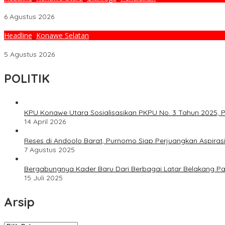
Bupati Ikbar Bekali Kontingen Jamnas XII Dengan Pesan Kepemi
6 Agustus 2026
Headline
,
Konawe Selatan
Jaga Efektivitas Pemerintahan, Bupati Konsel Irham Kalenggo Tunj
5 Agustus 2026
POLITIK
KPU Konawe Utara Sosialisasikan PKPU No. 3 Tahun 2025, P
14 April 2026
Reses di Andoolo Barat, Purnomo Siap Perjuangkan Aspiras
7 Agustus 2025
Bergabungnya Kader Baru Dari Berbagai Latar Belakang P
15 Juli 2025
Arsip