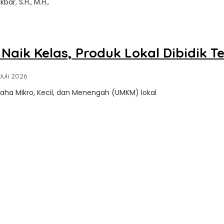
ar, S.H., M.H.,
Update
aik Kelas, Produk Lokal Dibidik T
oleh
Juli 2026
Sultra
a Mikro, Kecil, dan Menengah (UMKM) lokal
Update