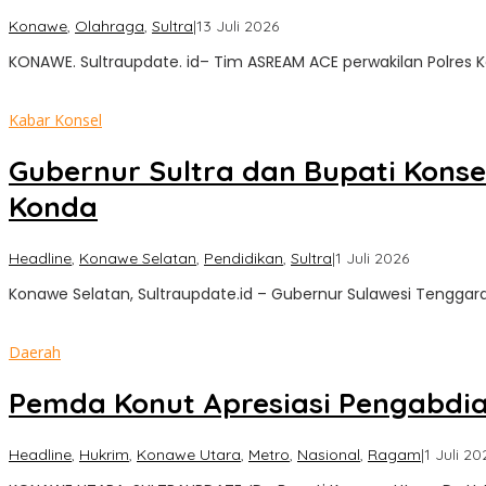
oleh
Konawe
,
Olahraga
,
Sultra
|
13 Juli 2026
Sultra
KONAWE. Sultraupdate. id– Tim ASREAM ACE perwakilan Polres K
Update
Kabar Konsel
Gubernur Sultra dan Bupati Konse
Konda
oleh
Headline
,
Konawe Selatan
,
Pendidikan
,
Sultra
|
1 Juli 2026
Sultra
Konawe Selatan, Sultraupdate.id – Gubernur Sulawesi Tenggar
Update
Daerah
Pemda Konut Apresiasi Pengabdia
Headline
,
Hukrim
,
Konawe Utara
,
Metro
,
Nasional
,
Ragam
|
1 Juli 20