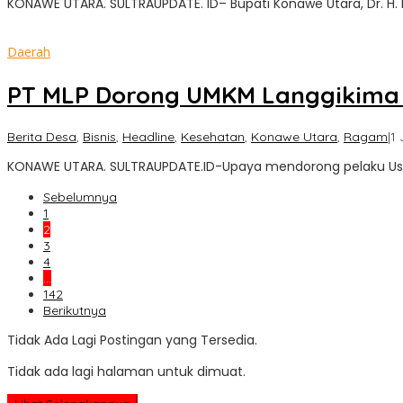
KONAWE UTARA. SULTRAUPDATE. ID– Bupati Konawe Utara, Dr. H. Ikb
Daerah
PT MLP Dorong UMKM Langgikima N
Berita Desa
,
Bisnis
,
Headline
,
Kesehatan
,
Konawe Utara
,
Ragam
|
1 
KONAWE UTARA. SULTRAUPDATE.ID-Upaya mendorong pelaku Usah
Sebelumnya
1
2
3
4
…
142
Berikutnya
Tidak Ada Lagi Postingan yang Tersedia.
Tidak ada lagi halaman untuk dimuat.