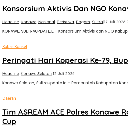
Konsorsium Aktivis Dan NGO Kona
Headline
,
Konawe
,
Nasional
,
Peristiwa
,
Ragam
,
Sultra
|
17 Juli 2026
1
KONAWE. SULTRAUPDATE.ID– Konsorsium Aktivis dan NGO Kabu
Kabar Konsel
Peringati Hari Koperasi Ke-79, B
oleh
Headline
,
Konawe Selatan
|
13 Juli 2026
Sultra
Konawe Selatan, Sultraupdate.id – Pemerintah Kabupaten Kon
Update
Daerah
Tim ASREAM ACE Polres Konawe Raih
Cup