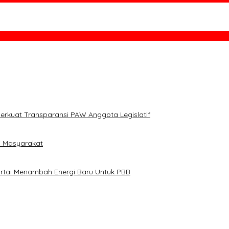
mpinan Dan Nasionalisme
uk Narlian Jadi Plh Sekda
erkuat Transparansi PAW Anggota Legislatif
i Masyarakat
artai Menambah Energi Baru Untuk PBB