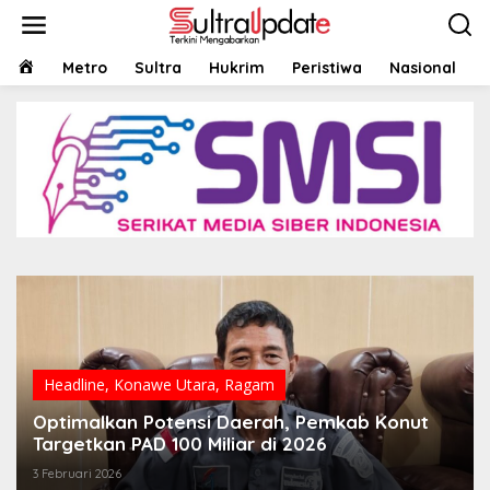
Lewati
ke
konten
HOME
Metro
Sultra
Hukrim
Peristiwa
Nasional
Headline
,
Konawe Utara
,
Ragam
Optimalkan Potensi Daerah, Pemkab Konut
Targetkan PAD 100 Miliar di 2026
3 Februari 2026