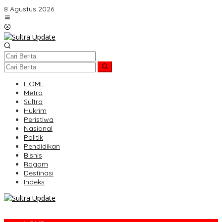
Lewati
8 Agustus 2026
ke
konten
HOME
Metro
Sultra
Hukrim
Peristiwa
Nasional
Politik
Pendidikan
Bisnis
Ragam
Destinasi
Indeks