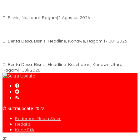
Anton Timbang Hadiri Pertemuan Kadin Dengan Presiden
Prabowo, Perkuat Sinergi Bangun Ekonomi Daerah
Di Bisnis, Nasional, Ragam
|
2 Agustus 2026
Wabup Konawe Salurkan Bibit Durian Dan Saprodi, Dorong
Petani Tingkatkan Produktivitas
Di Berita Desa, Bisnis, Headline, Konawe, Ragam
|
17 Juli 2026
PT MLP Dorong UMKM Langgikima Naik Kelas, Produk Lokal
Dibidik Tembus Ritel Modern
Di Berita Desa, Bisnis, Headline, Kesehatan, Konawe Utara,
Ragam
|
1 Juli 2026
© Sultraupdate 2022
Pedoman Media Siber
Redaksi
Kode Etik