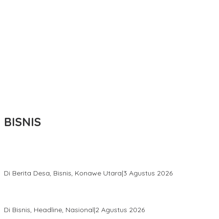
BISNIS
Bupati Ikbar Percepat Pendataan Pekebun Sawit, Dorong
Legalitas STDB Dan Sertifikasi ISPO di Konawe Utara
Di Berita Desa, Bisnis, Konawe Utara
|
3 Agustus 2026
Hadir di Istana Kepresidenan RI, Kadin Sultra Usulkan Hilirisasi
Aspal Buton Masuk Proyek Strategis Nasional
Di Bisnis, Headline, Nasional
|
2 Agustus 2026