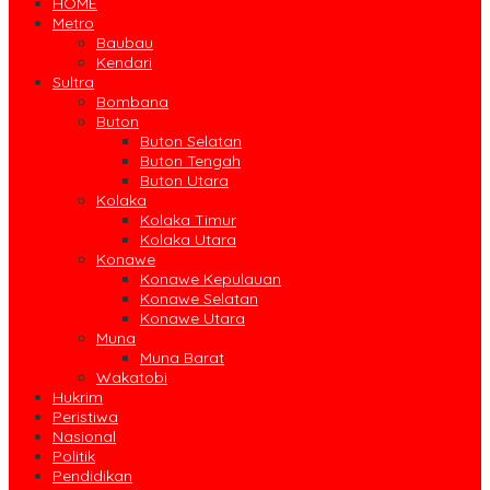
HOME
Metro
Baubau
Kendari
Sultra
Bombana
Buton
Buton Selatan
Buton Tengah
Buton Utara
Kolaka
Kolaka Timur
Kolaka Utara
Konawe
Konawe Kepulauan
Konawe Selatan
Konawe Utara
Muna
Muna Barat
Wakatobi
Hukrim
Peristiwa
Nasional
Politik
Pendidikan