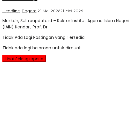
oleh
Headline
,
Ragam
|
21 Mei 2026
21 Mei 2026
Sultra
Mekkah, Sultraupdate.id – Rektor Institut Agama Islam Negeri
Update
(IAIN) Kendari, Prof. Dr.
Tidak Ada Lagi Postingan yang Tersedia.
Tidak ada lagi halaman untuk dimuat.
Lihat Selengkapnya