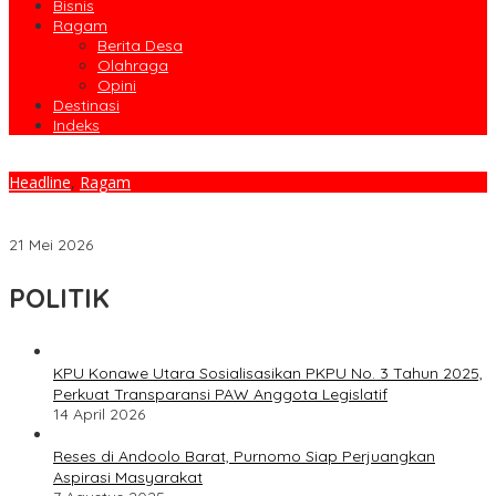
Bisnis
Ragam
Berita Desa
Olahraga
Opini
Destinasi
Indeks
Headline
,
Ragam
Pantau Jemaah Haji Sultra di Makkah, Rektor IAIN Kendari
Apresiasi Sinergi Tim Koordinasi Kemenag
21 Mei 2026
POLITIK
KPU Konawe Utara Sosialisasikan PKPU No. 3 Tahun 2025,
Perkuat Transparansi PAW Anggota Legislatif
14 April 2026
Reses di Andoolo Barat, Purnomo Siap Perjuangkan
Aspirasi Masyarakat