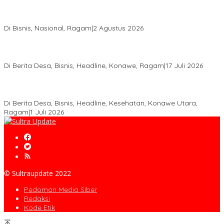
Anton Timbang Hadiri Pertemuan Kadin Dengan Presiden
Prabowo, Perkuat Sinergi Bangun Ekonomi Daerah
Di Bisnis, Nasional, Ragam
|
2 Agustus 2026
Wabup Konawe Salurkan Bibit Durian Dan Saprodi, Dorong
Petani Tingkatkan Produktivitas
Di Berita Desa, Bisnis, Headline, Konawe, Ragam
|
17 Juli 2026
PT MLP Dorong UMKM Langgikima Naik Kelas, Produk Lokal
Dibidik Tembus Ritel Modern
Di Berita Desa, Bisnis, Headline, Kesehatan, Konawe Utara,
Ragam
|
1 Juli 2026
© Sultraupdate 2022
Pedoman Media Siber
Redaksi
Kode Etik