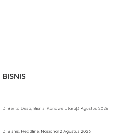
BISNIS
Bupati Ikbar Percepat Pendataan Pekebun Sawit, Dorong
Legalitas STDB Dan Sertifikasi ISPO di Konawe Utara
Di Berita Desa, Bisnis, Konawe Utara
|
3 Agustus 2026
Hadir di Istana Kepresidenan RI, Kadin Sultra Usulkan Hilirisasi
Aspal Buton Masuk Proyek Strategis Nasional
Di Bisnis, Headline, Nasional
|
2 Agustus 2026