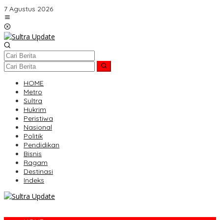
Lewati
7 Agustus 2026
ke
konten
HOME
Metro
Sultra
Hukrim
Peristiwa
Nasional
Politik
Pendidikan
Bisnis
Ragam
Destinasi
Indeks