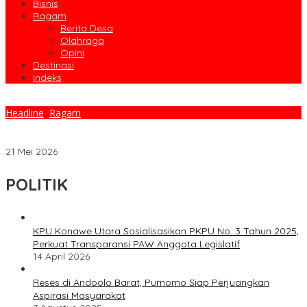
Bisnis
Ragam
Berita Desa
Olahraga
Opini
Destinasi
Indeks
Headline
,
Ragam
Pantau Jemaah Haji Sultra di Makkah, Rektor IAIN Kendari
Apresiasi Sinergi Tim Koordinasi Kemenag
21 Mei 2026
POLITIK
KPU Konawe Utara Sosialisasikan PKPU No. 3 Tahun 2025,
Perkuat Transparansi PAW Anggota Legislatif
14 April 2026
Reses di Andoolo Barat, Purnomo Siap Perjuangkan
Aspirasi Masyarakat