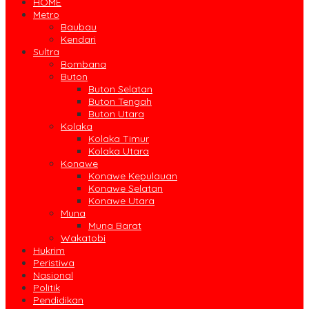
HOME
Metro
Baubau
Kendari
Sultra
Bombana
Buton
Buton Selatan
Buton Tengah
Buton Utara
Kolaka
Kolaka Timur
Kolaka Utara
Konawe
Konawe Kepulauan
Konawe Selatan
Konawe Utara
Muna
Muna Barat
Wakatobi
Hukrim
Peristiwa
Nasional
Politik
Pendidikan