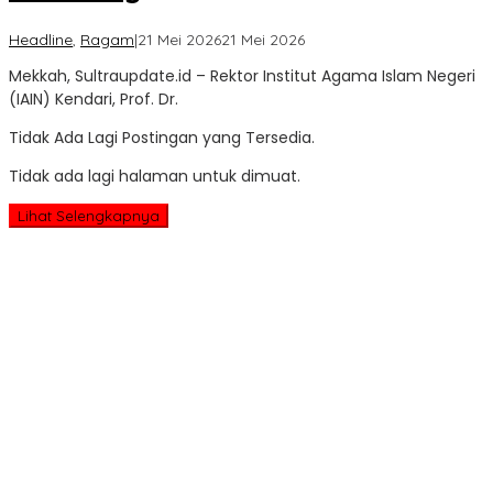
oleh
Headline
,
Ragam
|
21 Mei 2026
21 Mei 2026
Sultra
Mekkah, Sultraupdate.id – Rektor Institut Agama Islam Negeri
Update
(IAIN) Kendari, Prof. Dr.
Tidak Ada Lagi Postingan yang Tersedia.
Tidak ada lagi halaman untuk dimuat.
Lihat Selengkapnya