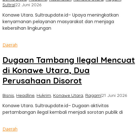
oleh
Sultra
|
22 Juni 2026
Sultra
Konawe Utara. Sultraupdate.id– Upaya meningkatkan
Update
kenyamanan pelayanan masyarakat dan menjaga
kebersihan lingkungan
Daerah
Dugaan Tambang Ilegal Mencuat
di Konawe Utara, Dua
Perusahaan Disorot
oleh
Bisnis
,
Headline
,
Hukrim
,
Konawe Utara
,
Ragam
|
21 Juni 2026
Sultra
Konawe Utara. Sultraupdate.id– Dugaan aktivitas
Updat
pertambangan ilegal kembali menjadi sorotan publik di
Daerah