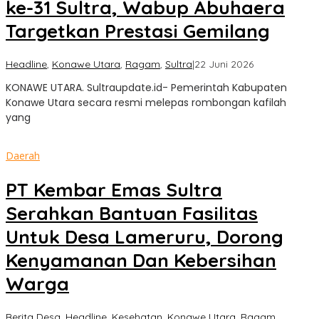
ke-31 Sultra, Wabup Abuhaera
Targetkan Prestasi Gemilang
oleh
Headline
,
Konawe Utara
,
Ragam
,
Sultra
|
22 Juni 2026
Sultra
KONAWE UTARA. Sultraupdate.id- Pemerintah Kabupaten
Update
Konawe Utara secara resmi melepas rombongan kafilah
yang
Daerah
PT Kembar Emas Sultra
Serahkan Bantuan Fasilitas
Untuk Desa Lameruru, Dorong
Kenyamanan Dan Kebersihan
Warga
Berita Desa
,
Headline
,
Kesehatan
,
Konawe Utara
,
Ragam
,