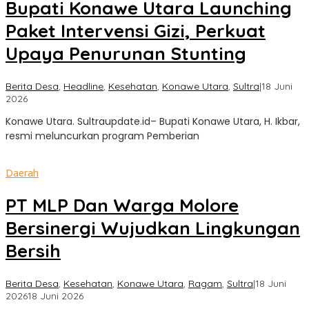
Bupati Konawe Utara Launching
Paket Intervensi Gizi, Perkuat
Upaya Penurunan Stunting
Berita Desa
,
Headline
,
Kesehatan
,
Konawe Utara
,
Sultra
|
18 Juni
oleh
2026
Sultra
Konawe Utara. Sultraupdate.id– Bupati Konawe Utara, H. Ikbar,
Update
resmi meluncurkan program Pemberian
Daerah
PT MLP Dan Warga Molore
Bersinergi Wujudkan Lingkungan
Bersih
Berita Desa
,
Kesehatan
,
Konawe Utara
,
Ragam
,
Sultra
|
18 Juni
oleh
2026
18 Juni 2026
Sultra