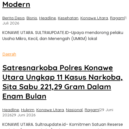
Modern
Berita Desa
,
Bisnis
,
Headline
,
Kesehatan
,
Konawe Utara
,
Ragam
|
1
oleh
Juli 2026
Sultra
KONAWE UTARA. SULTRAUPDATE.ID-Upaya mendorong pelaku
Update
Usaha Mikro, Kecil, dan Menengah (UMKM) lokal
Daerah
Satresnarkoba Polres Konawe
Utara Ungkap 11 Kasus Narkoba,
Sita Sabu 221,29 Gram Dalam
Enam Bulan
Headline
,
Hukrim
,
Konawe Utara
,
Nasional
,
Ragam
|
29 Juni
oleh
2026
29 Juni 2026
Sultra
KONAWE UTARA. Sultraupdate.id– Komitmen Satuan Reserse
Update