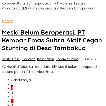
Konawe Utara. Sultraupdate.id– PT Makmur Lestari
Update
Primatama (MLP) melalui program Pengembangan dan
Daerah
Meski Belum Beroperasi, PT
Kembar Emas Sultra Aktif Cegah
Stunting di Desa Tambakua
oleh
Berita Desa
,
Headline
,
Kesehatan
,
Konawe Utara
|
14 Juni 2026
Sultr
KONAWE UTARA. Sultraupdate. id– Meski belum beroperasi
Upda
secara penuh, PT Kembar Emas
Sebelumnya
1
2
3
4
…
9