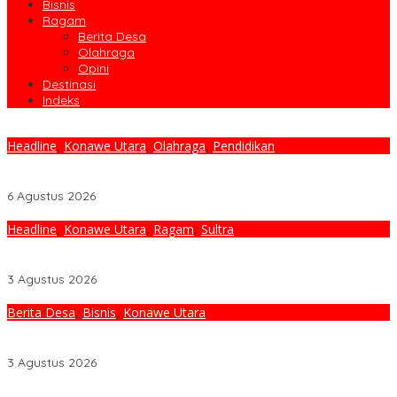
Bisnis
Ragam
Berita Desa
Olahraga
Opini
Destinasi
Indeks
Headline
,
Konawe Utara
,
Olahraga
,
Pendidikan
Bupati Ikbar Bekali Kontingen Jamnas XII Dengan Pesan
Kepemimpinan Dan Nasionalisme
6 Agustus 2026
Headline
,
Konawe Utara
,
Ragam
,
Sultra
Bupati Ikbar Terima Kunjungan Danlanal Kendari, Perkuat Sinergi
Jaga Keamanan dan Dukung Pembangunan Konawe Utara
3 Agustus 2026
Berita Desa
,
Bisnis
,
Konawe Utara
Bupati Ikbar Percepat Pendataan Pekebun Sawit, Dorong
Legalitas STDB Dan Sertifikasi ISPO di Konawe Utara
3 Agustus 2026