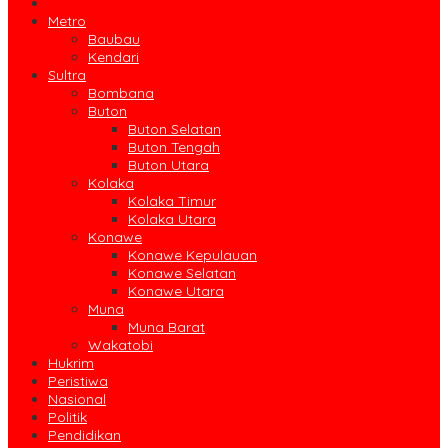
HOME
Metro
Baubau
Kendari
Sultra
Bombana
Buton
Buton Selatan
Buton Tengah
Buton Utara
Kolaka
Kolaka Timur
Kolaka Utara
Konawe
Konawe Kepulauan
Konawe Selatan
Konawe Utara
Muna
Muna Barat
Wakatobi
Hukrim
Peristiwa
Nasional
Politik
Pendidikan