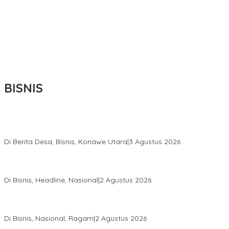
BISNIS
Bupati Ikbar Percepat Pendataan Pekebun Sawit, Dorong
Legalitas STDB Dan Sertifikasi ISPO di Konawe Utara
Di Berita Desa, Bisnis, Konawe Utara
|
3 Agustus 2026
Hadir di Istana Kepresidenan RI, Kadin Sultra Usulkan Hilirisasi
Aspal Buton Masuk Proyek Strategis Nasional
Di Bisnis, Headline, Nasional
|
2 Agustus 2026
Anton Timbang Hadiri Pertemuan Kadin Dengan Presiden
Prabowo, Perkuat Sinergi Bangun Ekonomi Daerah
Di Bisnis, Nasional, Ragam
|
2 Agustus 2026