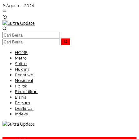
Lewati
9 Agustus 2026
ke
konten
HOME
Metro
Sultra
Hukrim
Peristiwa
Nasional
Politik
Pendidikan
Bisnis
Ragam
Destinasi
Indeks