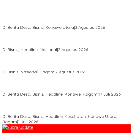
Bupati Ikbar Percepat Pendataan Pekebun Sawit, Dorong
Legalitas STDB Dan Sertifikasi ISPO di Konawe Utara
Di Berita Desa, Bisnis, Konawe Utara
|
3 Agustus 2026
Hadir di Istana Kepresidenan RI, Kadin Sultra Usulkan Hilirisasi
Aspal Buton Masuk Proyek Strategis Nasional
Di Bisnis, Headline, Nasional
|
2 Agustus 2026
Anton Timbang Hadiri Pertemuan Kadin Dengan Presiden
Prabowo, Perkuat Sinergi Bangun Ekonomi Daerah
Di Bisnis, Nasional, Ragam
|
2 Agustus 2026
Wabup Konawe Salurkan Bibit Durian Dan Saprodi, Dorong
Petani Tingkatkan Produktivitas
Di Berita Desa, Bisnis, Headline, Konawe, Ragam
|
17 Juli 2026
PT MLP Dorong UMKM Langgikima Naik Kelas, Produk Lokal
Dibidik Tembus Ritel Modern
Di Berita Desa, Bisnis, Headline, Kesehatan, Konawe Utara,
Ragam
|
1 Juli 2026