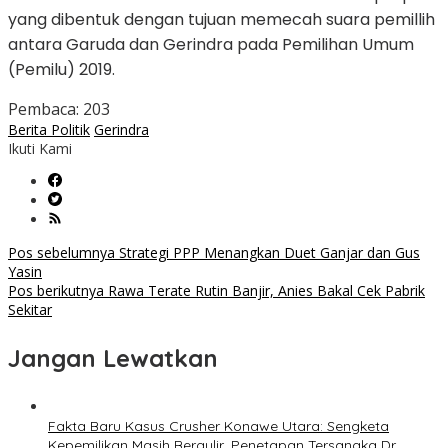
yang dibentuk dengan tujuan memecah suara pemillih
antara Garuda dan Gerindra pada Pemilihan Umum
(Pemilu) 2019.
Pembaca:
203
Berita Politik
Gerindra
Ikuti Kami
Navigasi
Pos sebelumnya
Strategi PPP Menangkan Duet Ganjar dan Gus
Yasin
pos
Pos berikutnya
Rawa Terate Rutin Banjir, Anies Bakal Cek Pabrik
Sekitar
Jangan Lewatkan
Fakta Baru Kasus Crusher Konawe Utara: Sengketa
Kepemilikan Masih Bergulir, Penetapan Tersangka Dr.