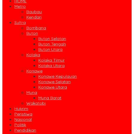
HOME
Metro
Baubau
Kendari
Sultra
Bombana
Buton
Buton Selatan
Buton Tengah
Buton Utara
Kolaka
Kolaka Timur
Kolaka Utara
Konawe
Konawe Kepulauan
Konawe Selatan
Konawe Utara
Muna
Muna Barat
Wakatobi
Hukrim
Peristiwa
Nasional
Politik
Pendidikan