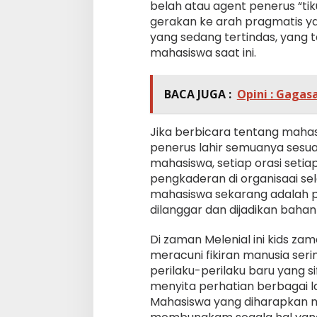
belah atau agent penerus “tik
gerakan ke arah pragmatis ya
yang sedang tertindas, yang 
mahasiswa saat ini.
BACA JUGA :
Opini : Gagas
Jika berbicara tentang mahasi
penerus lahir semuanya sesua
mahasiswa, setiap orasi seti
pengkaderan di organisaai s
mahasiswa sekarang adalah p
dilanggar dan dijadikan bahan 
Di zaman Melenial ini kids za
meracuni fikiran manusia serin
perilaku-perilaku baru yang 
menyita perhatian berbagai l
Mahasiswa yang diharapkan 