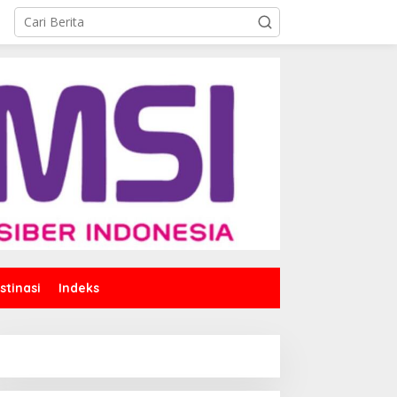
stinasi
Indeks