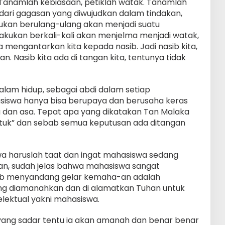
. Tanamlah kebiasaan, petiklah watak. Tanamlah
i dari gagasan yang diwujudkan dalam tindakan,
ukan berulang-ulang akan menjadi suatu
lakukan berkali-kali akan menjelma menjadi watak,
a mengantarkan kita kepada nasib. Jadi nasib kita,
n. Nasib kita ada di tangan kita, tentunya tidak
lam hidup, sebagai abdi dalam setiap
iswa hanya bisa berupaya dan berusaha keras
 dan asa. Tepat apa yang dikatakan Tan Malaka
ntuk” dan sebab semua keputusan ada ditangan
wa haruslah taat dan ingat mahasiswa sedang
n, sudah jelas bahwa mahasiswa sangat
bab menyandang gelar kemaha-an adalah
ng diamanahkan dan di alamatkan Tuhan untuk
elektual yakni mahasiswa.
yang sadar tentu ia akan amanah dan benar benar