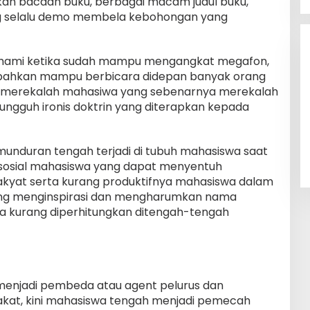
n bacaan buku, berbagai macam judul buku,
Pekebun Sawit, Dorong Legalitas
g selalu demo membela kebohongan yang
STDB Dan Sertifikasi ISPO di
Di Berita Desa, Bisnis, Konawe Utara
|
3 Agustus
2026
Konawe Utara
pahami ketika sudah mampu mengangkat megafon,
bahkan mampu berbicara didepan banyak orang
i merekalah mahasiwa yang sebenarnya merekalah
Sungguh ironis doktrin yang diterapkan kepada
munduran tengah terjadi di tubuh mahasiswa saat
as sosial mahasiswa yang dapat menyentuh
rakyat serta kurang produktifnya mahasiswa dalam
ng menginspirasi dan mengharumkan nama
wa kurang diperhitungkan ditengah-tengah
enjadi pembeda atau agent pelurus dan
kat, kini mahasiswa tengah menjadi pemecah