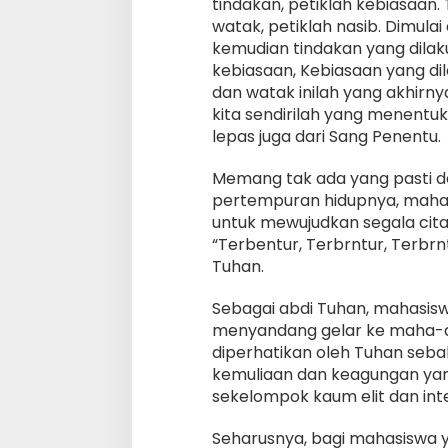
tindakan, petiklah kebiasaan
watak, petiklah nasib. Dimula
kemudian tindakan yang dilak
kebiasaan, Kebiasaan yang di
dan watak inilah yang akhirny
kita sendirilah yang menentuka
lepas juga dari Sang Penentu.
Memang tak ada yang pasti da
pertempuran hidupnya, mahas
untuk mewujudkan segala cita
“Terbentur, Terbrntur, Terbr
Tuhan.
Sebagai abdi Tuhan, mahasis
menyandang gelar ke maha-a
diperhatikan oleh Tuhan se
kemuliaan dan keagungan ya
sekelompok kaum elit dan int
Seharusnya, bagi mahasiswa 