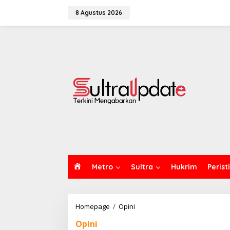
Lewati
ke
8 Agustus 2026
konten
H
Metro
Sultra
Hukrim
Perist
O
M
E
Opini
Homepage
/
Opini
:
Opini
Konsumerisme