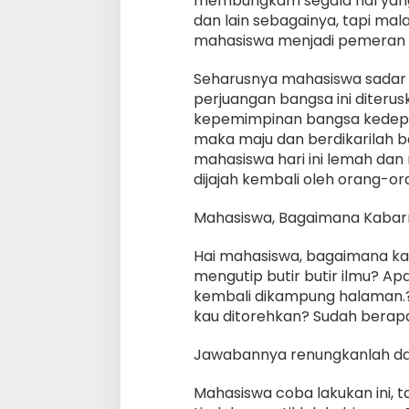
membungkam segala hal yang d
dan lain sebagainya, tapi mal
mahasiswa menjadi pemeran d
Seharusnya mahasiswa sadar a
perjuangan bangsa ini diterus
kepemimpinan bangsa kedepann
maka maju dan berdikarilah b
mahasiswa hari ini lemah da
dijajah kembali oleh orang-ora
Mahasiswa, Bagaimana Kaba
Hai mahasiswa, bagaimana k
mengutip butir butir ilmu? Ap
kembali dikampung halaman.
kau ditorehkan? Sudah berap
Jawabannya renungkanlah dan
Mahasiswa coba lakukan ini, 