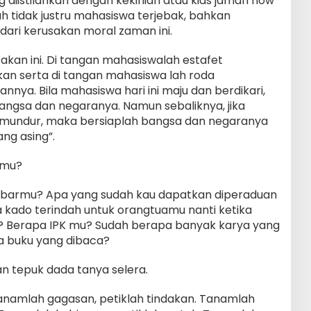
iistilahkan dengan kekinian atau kids jaman now
ah tidak justru mahasiswa terjebak, bahkan
ari kerusakan moral zaman ini.
kan ini. Di tangan mahasiswalah estafet
kan serta di tangan mahasiswa lah roda
ya. Bila mahasiswa hari ini maju dan berdikari,
angsa dan negaranya. Namun sebaliknya, jika
n mundur, maka bersiaplah bangsa dan negaranya
ng asing”.
rmu?
abarmu? Apa yang sudah kau dapatkan diperaduan
a kado terindah untuk orangtuamu nanti ketika
? Berapa IPK mu? Sudah berapa banyak karya yang
a buku yang dibaca?
 tepuk dada tanya selera.
tanamlah gagasan, petiklah tindakan. Tanamlah