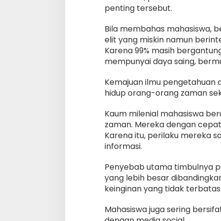
penting tersebut.
Bila membahas mahasiswa, be
elit yang miskin namun berint
Karena 99% masih bergantung
mempunyai daya saing, bermut
Kemajuan ilmu pengetahuan d
hidup orang-orang zaman se
Kaum milenial mahasiswa ber
zaman. Mereka dengan cepat 
Karena itu, perilaku mereka s
informasi.
Penyebab utama timbulnya 
yang lebih besar dibandingk
keinginan yang tidak terbata
Mahasiswa juga sering bersifat
dengan media social.