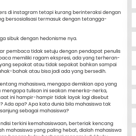
ers di instagram tetapi kurang berinteraksi dengan
ang bersosialisasi termasuk dengan tetangga-
juga sibuk dengan hedonisme nya.
ar pembaca tidak setuju dengan pendapat penulis
aca memiliki ragam ekspresi, ada yang terheran-
a yang sepakat atau tidak sepakat bahkan sampai
ak-bahak atau bisa jadi ada yang bersedih.
m tentang mahasiswa, mengapa demikian apa yang
 mengapa tulisan ini seakan menerka-nerka,
t ini hampir-hampir tidak layak lagi disebut
? Ada apa? Apa kata dunia bila mahasiswa tak
 disanjung sebagai mahasiswa?
kondisi terkini kemahasiswaan, berteriak kencang
h mahasiswa yang paling hebat, dialah mahasiswa
Bupati Ikbar Percepat Pendataan