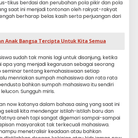
us-tikus berdasi dan perubahan pola pikir dan pola
ng saat ini menjadi tontonan oleh rakyat-rakyat
tengah berharap belas kasih serta perjuangan dari
an Anak Bangsa Tercipta Untuk Kita Semua
swa sudah tak manis lagi untuk disanjung, ketika
i apa yang menjadi kegarusan sebagai seorang
ap seminar tentang kemahasiswaan setiap
elalu menriakan sumpah mahasiswa dan rata rata
endusta bahkan sumpah mahasiswa itu sendiri
lelucon. Sungguh miris.
man now katanya dalam bahasa asing yang saat ini
g sekali kita mendengar istilah-istilah baru dan
sifatnya aneh tapi sangat digemari sampai-sampai
apisan masyarakat tak terkecuali mahasiswa.
mampu menetralisir keadaan atau bahkan