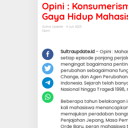
dan
Opini : Konsumeri
Hegemoni
Sebagai
Gaya Hidup Mahas
Gaya
Hidup
Sultra Update
4 Juli 2023
Mahasiswa
Opini
Sultraupdate.id
– Opini : Mah
setiap episode panjang perjal
mengingat bagaimana penting
perubahan sebagaimana fungsi
Change, dan Agen Perubahan
Indonesia. Sejarah telah ban
Nasional hingga Tragedi 1998,
Beberapa tahun belakangan i
kali mahasiswa menancapkan ta
memajukan peradaban bangsa 
Penjajahan Jepang, Masa Pe
Orde Baru, peran mahasiswa 