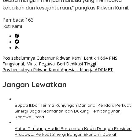
sebisa mungkin menjadi manusia yang membawa
kebaikan dan kesejahteraan,” pungkas Ridwan Kamil.
Pembaca:
163
Ikuti Kami
Navigasi
Pos sebelumnya
Gubernur Ridwan Kamil Lantik 1.664 PNS
Fungsional, Minta Pegawai Beri Dedikasi Tinggi
pos
Pos berikutnya
Ridwan Kamil Apresiasi Kinerja ADPMET
Jangan Lewatkan
Bupati Ikbar Terima Kunjungan Danlanal Kendari, Perkuat
Sinergi Jaga Keamanan dan Dukung Pembangunan
Konawe Utara
Anton Timbang Hadiri Pertemuan Kadin Dengan Presiden
Prabowo, Perkuat Sinergi Bangun Ekonomi Daerah