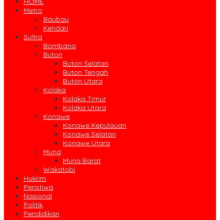
HOME
Metro
Baubau
Kendari
Sultra
Bombana
Buton
Buton Selatan
Buton Tengah
Buton Utara
Kolaka
Kolaka Timur
Kolaka Utara
Konawe
Konawe Kepulauan
Konawe Selatan
Konawe Utara
Muna
Muna Barat
Wakatobi
Hukrim
Peristiwa
Nasional
Politik
Pendidikan