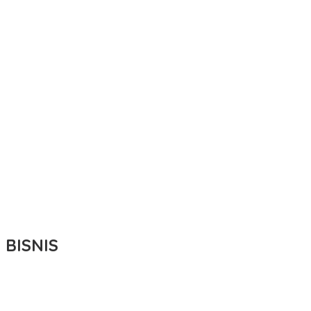
BISNIS
Bupati Ikbar Percepat Pendataan Pekebun Sawit, Dorong
Legalitas STDB Dan Sertifikasi ISPO di Konawe Utara