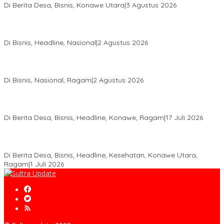
Di Berita Desa, Bisnis, Konawe Utara
|
3 Agustus 2026
Hadir di Istana Kepresidenan RI, Kadin Sultra Usulkan Hilirisasi
Aspal Buton Masuk Proyek Strategis Nasional
Di Bisnis, Headline, Nasional
|
2 Agustus 2026
Anton Timbang Hadiri Pertemuan Kadin Dengan Presiden
Prabowo, Perkuat Sinergi Bangun Ekonomi Daerah
Di Bisnis, Nasional, Ragam
|
2 Agustus 2026
Wabup Konawe Salurkan Bibit Durian Dan Saprodi, Dorong
Petani Tingkatkan Produktivitas
Di Berita Desa, Bisnis, Headline, Konawe, Ragam
|
17 Juli 2026
PT MLP Dorong UMKM Langgikima Naik Kelas, Produk Lokal
Dibidik Tembus Ritel Modern
Di Berita Desa, Bisnis, Headline, Kesehatan, Konawe Utara,
Ragam
|
1 Juli 2026