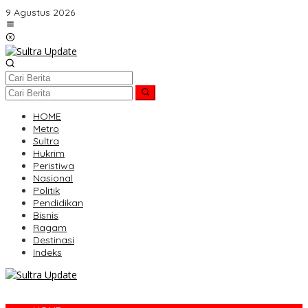
Lewati
9 Agustus 2026
ke
konten
HOME
Metro
Sultra
Hukrim
Peristiwa
Nasional
Politik
Pendidikan
Bisnis
Ragam
Destinasi
Indeks