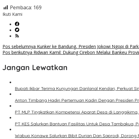
Pembaca:
169
Ikuti Kami
Navigasi
Pos sebelumnya
Kunker ke Bandung, Presiden Jokowi Ngopi di Park
Pos berikutnya
Ridwan Kamil: Dukung Cirebon Melalui Bankeu Provi
pos
Jangan Lewatkan
Bupati Ikbar Terima Kunjungan Danlanal Kendari, Perkua
Anton Timbang Hadiri Pertemuan Kadin Dengan Presiden P
PT MLP Tingkatkan Kompetensi Aparat Desa di Langgikima, 
PT KES Salurkan Bantuan Fasilitas Untuk Desa Tambakua, P
Wabup Konawe Salurkan Bibit Durian Dan Saprodi, Dorong P