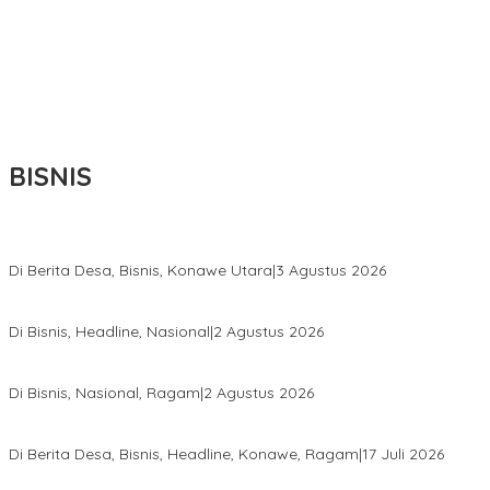
BISNIS
Bupati Ikbar Percepat Pendataan Pekebun Sawit, Dorong Legalita
Di Berita Desa, Bisnis, Konawe Utara
|
3 Agustus 2026
Hadir di Istana Kepresidenan RI, Kadin Sultra Usulkan Hilirisasi A
Di Bisnis, Headline, Nasional
|
2 Agustus 2026
Anton Timbang Hadiri Pertemuan Kadin Dengan Presiden Prabowo
Di Bisnis, Nasional, Ragam
|
2 Agustus 2026
Wabup Konawe Salurkan Bibit Durian Dan Saprodi, Dorong Petani 
Di Berita Desa, Bisnis, Headline, Konawe, Ragam
|
17 Juli 2026