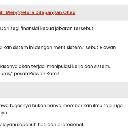
ul" Menggelora Dilapangan Oheo
ri segi finansial kedua jabatan tersebut
ilkan sistem ini dengan merit sistem,” sebut Ridwan
asanya akan terjadi manipulasi kerja dan sistem.
 urus,” pesan Ridwan Kamil.
ahwa tugasnya bukan hanya memberikan ilmu tapi juga
nya.
layani sepenuh hati dan profesional.