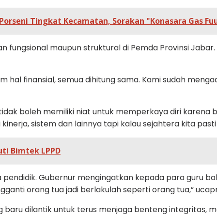
Porseni Tingkat Kecamatan, Sorakan "Konasara Gas Fu
ungsional maupun struktural di Pemda Provinsi Jabar. Da
am hal finansial, semua dihitung sama. Kami sudah mengad
idak boleh memiliki niat untuk memperkaya diri karena bi
nerja, sistem dan lainnya tapi kalau sejahtera kita pasti
uti Bimtek LPPD
ga pendidik. Gubernur mengingatkan kepada para guru b
gganti orang tua jadi berlakulah seperti orang tua,” ucap
aru dilantik untuk terus menjaga benteng integritas, me