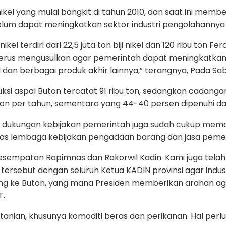
l yang mulai bangkit di tahun 2010, dan saat ini membe
m dapat meningkatkan sektor industri pengolahannya y
erdiri dari 22,5 juta ton biji nikel dan 120 ribu ton Fer
erus mengusulkan agar pemerintah dapat meningkatkan keb
l dan berbagai produk akhir lainnya,” terangnya, Pada Sab
i aspal Buton tercatat 91 ribu ton, sedangkan cadangan d
 ton per tahun, sementara yang 44-40 persen dipenuhi da
 ini, dukungan kebijakan pemerintah juga sudah cukup me
ritas lembaga kebijakan pengadaan barang dan jasa peme
i kesempatan Rapimnas dan Rakorwil Kadin. Kami juga tel
 tersebut dengan seluruh Ketua KADIN provinsi agar indus
ung ke Buton, yang mana Presiden memberikan arahan ag
T.
tanian, khusunya komoditi beras dan perikanan. Hal perl