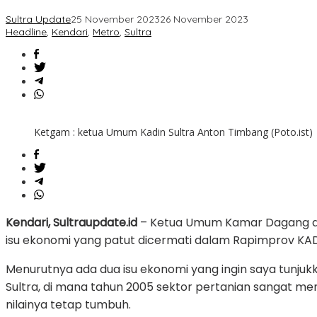
Patut
Sultra Update
25 November 2023
26 November 2023
Di
Headline
,
Kendari
,
Metro
,
Sultra
Cermati
Ketgam : ketua Umum Kadin Sultra Anton Timbang (Poto.ist)
Kendari, Sultraupdate.id
– Ketua Umum Kamar Dagang dan 
isu ekonomi yang patut dicermati dalam Rapimprov KADI
Menurutnya ada dua isu ekonomi yang ingin saya tunjuk
Sultra, di mana tahun 2005 sektor pertanian sangat me
nilainya tetap tumbuh.