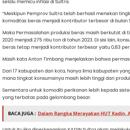
selalu memicu inflasi di Sultra.
“Meskipun Pemprov Sultra telah berhasil menekan tingkat
komoditas beras menjadi kontributor terbesar di bulan
Maka Permasalahan produksi beras masih berkutat di ti
2020 menjadi 275 ribu ton di tahun 2023. Di sisi lain,
beras tetap menjadi kontributor terbesar yaitu 0,83 pe
Masih kata Anton Timbang menjelaskan bahwa permasala
Dari 17 kabupaten dan kota, hanya lima kabupaten yang 
mana tingkat konsumsinya masih lebih tinggi dari produ
Sementara untuk komoditi perikanan lebih kepada sist
yang terbatas pada gelombang besar.
BACA JUGA :
Dalam Rangka Merayakan HUT Kadin, A
Untuk itu jika diperkenankan KADIN Sultra akan melaku