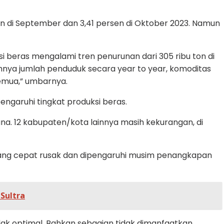
sen di September dan 3,41 persen di Oktober 2023. Namun
i beras mengalami tren penurunan dari 305 ribu ton di
bahnya jumlah penduduk secara year to year, komoditas
semua,” umbarnya.
ngaruhi tingkat produksi beras.
ana. 12 kabupaten/kota lainnya masih kekurangan, di
 yang cepat rusak dan dipengaruhi musim penangkapan
Sultra
ak optimal. Bahkan sebagian tidak dimanfaatkan,