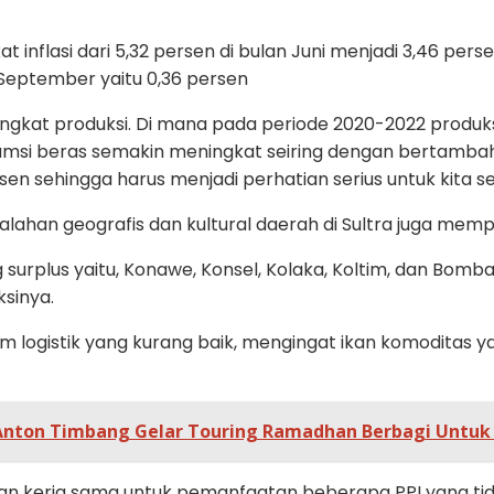
 inflasi dari 5,32 persen di bulan Juni menjadi 3,46 per
 September yaitu 0,36 persen
ngkat produksi. Di mana pada periode 2020-2022 produks
 konsumsi beras semakin meningkat seiring dengan bertam
rsen sehingga harus menjadi perhatian serius untuk kita 
han geografis dan kultural daerah di Sultra juga mempe
surplus yaitu, Konawe, Konsel, Kolaka, Koltim, dan Bomb
ksinya.
em logistik yang kurang baik, mengingat ikan komoditas
nton Timbang Gelar Touring Ramadhan Berbagi Untuk 
kan kerja sama untuk pemanfaatan beberapa PPI yang tid