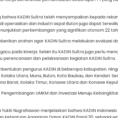
bahwa KADIN Sultra telah menyampaikan kepada rekan-re
di operasikan dan industri aspal Buton juga dapat terea
enunjukkan perkembangan yang signifikan otonom 22 tahu
rikan arahan agar KADIN Sultra melakukan evaluasi da
acu pada kinerja. Selain itu KADIN Sultra juga perlu 
u perencanaan dan pelaksanaan kegiatan KADIN Sultra.
entukan pengurus KADIN di beberapa kabupaten. Hingga 
a, Kolaka Utara, Muna, Buton, Kota Baubau, dan Kendari.
Muna Barat, Kolaka Timur, Konawe Utara dan Konawe Kepu
Pengembangan UMKM dan Investasi Menuju Kebangkitan Ek
a Yukki Nugrahawan menjelaskan bahwa KADIN Indonesia
an ketentuan Anggaran Dasar KADIN Pasal 30, sebagai wa