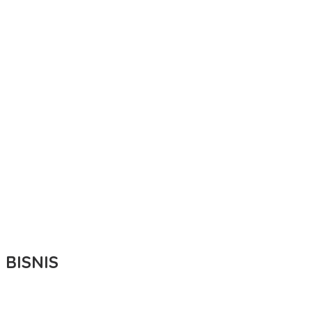
BISNIS
Bupati Ikbar Percepat Pendataan Pekebun Sawit, Dorong