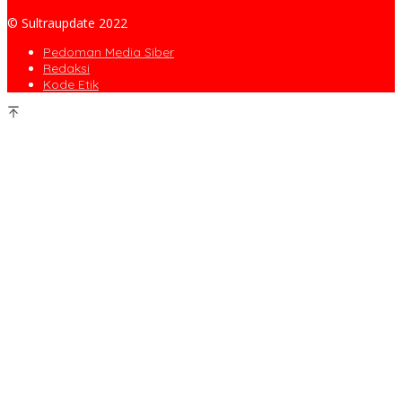
© Sultraupdate 2022
Pedoman Media Siber
Redaksi
Kode Etik