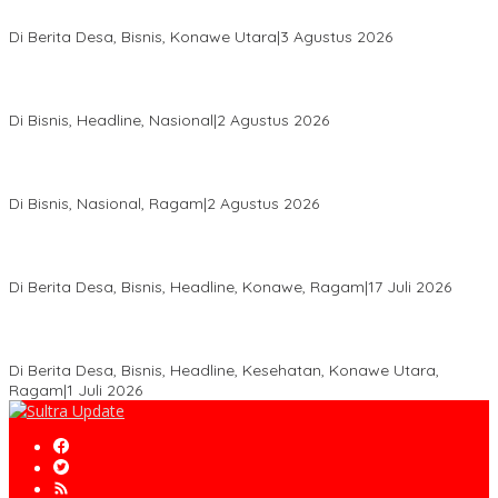
Legalitas STDB Dan Sertifikasi ISPO di Konawe Utara
Di Berita Desa, Bisnis, Konawe Utara
|
3 Agustus 2026
Hadir di Istana Kepresidenan RI, Kadin Sultra Usulkan Hilirisasi
Aspal Buton Masuk Proyek Strategis Nasional
Di Bisnis, Headline, Nasional
|
2 Agustus 2026
Anton Timbang Hadiri Pertemuan Kadin Dengan Presiden
Prabowo, Perkuat Sinergi Bangun Ekonomi Daerah
Di Bisnis, Nasional, Ragam
|
2 Agustus 2026
Wabup Konawe Salurkan Bibit Durian Dan Saprodi, Dorong
Petani Tingkatkan Produktivitas
Di Berita Desa, Bisnis, Headline, Konawe, Ragam
|
17 Juli 2026
PT MLP Dorong UMKM Langgikima Naik Kelas, Produk Lokal
Dibidik Tembus Ritel Modern
Di Berita Desa, Bisnis, Headline, Kesehatan, Konawe Utara,
Ragam
|
1 Juli 2026