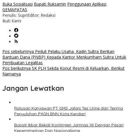
Buka Sosialisasi
Bupati Ruksamin
Penggunaan Aplikasi
GEMAPATAS
Penulis: Supri
Editor: Redaksi
Ikuti Kami
Navigasi
Pos sebelumnya
Peduli Pelaku Usaha, Kadin Sultra Berikan
Bantuan Dana (PNBP) Kepada Kantor Menkumham Sultra Untuk
pos
Pembuatan Legalitas
Pos berikutnya
SK PLH Sekda Konut Resmi di Keluarkan, Berikut
Namanya
Jangan Lewatkan
Ratusan Karyawan PT GMS Jalani Tes Urine dan Terima
Penyuluhan P4GN BNN Kota Kendari
Bupati Ikbar Bekali Kontingen Jamnas XII Dengan Pesan
Kepemimpinan Dan Nasionalisme