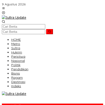
Lewati
9 Agustus 2026
ke
konten
HOME
Metro
Sultra
Hukrim
Peristiwa
Nasional
Politik
Pendidikan
Bisnis
Ragam
Destinasi
Indeks