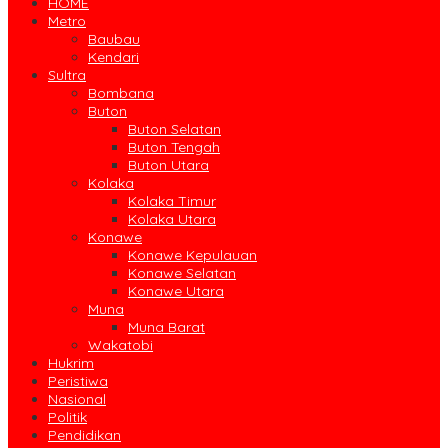
HOME
Metro
Baubau
Kendari
Sultra
Bombana
Buton
Buton Selatan
Buton Tengah
Buton Utara
Kolaka
Kolaka Timur
Kolaka Utara
Konawe
Konawe Kepulauan
Konawe Selatan
Konawe Utara
Muna
Muna Barat
Wakatobi
Hukrim
Peristiwa
Nasional
Politik
Pendidikan