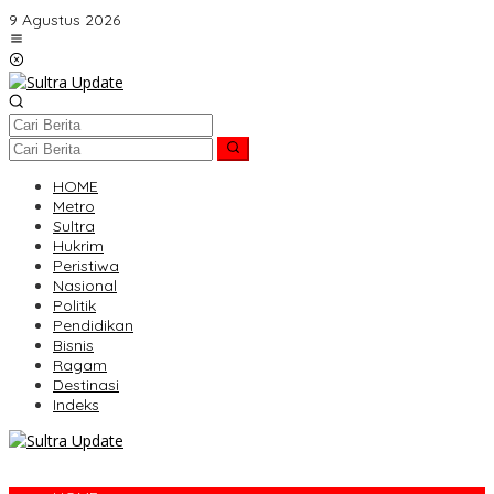
Lewati
9 Agustus 2026
ke
konten
HOME
Metro
Sultra
Hukrim
Peristiwa
Nasional
Politik
Pendidikan
Bisnis
Ragam
Destinasi
Indeks