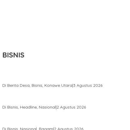
BISNIS
Bupati Ikbar Percepat Pendataan Pekebun Sawit, Dorong
Legalitas STDB Dan Sertifikasi ISPO di Konawe Utara
Di Berita Desa, Bisnis, Konawe Utara
|
3 Agustus 2026
Hadir di Istana Kepresidenan RI, Kadin Sultra Usulkan Hilirisasi
Aspal Buton Masuk Proyek Strategis Nasional
Di Bisnis, Headline, Nasional
|
2 Agustus 2026
Anton Timbang Hadiri Pertemuan Kadin Dengan Presiden
Prabowo, Perkuat Sinergi Bangun Ekonomi Daerah
Di Bisnis, Nasional, Ragam
|
2 Agustus 2026