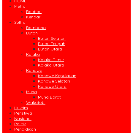
HOME
Metro
Baubau
Kendari
Sultra
Bombana
Buton
Buton Selatan
Buton Tengah
Buton Utara
Kolaka
Kolaka Timur
Kolaka Utara
Konawe
Konawe Kepulauan
Konawe Selatan
Konawe Utara
Muna
Muna Barat
Wakatobi
Hukrim
Peristiwa
Nasional
Politik
Pendidikan