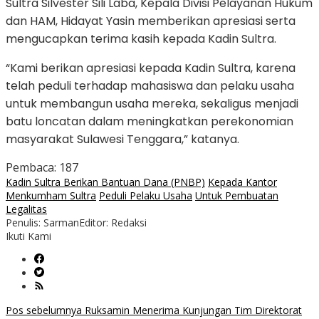
Sultra Silvester Sili Laba, Kepala Divisi Pelayanan Hukum
dan HAM, Hidayat Yasin memberikan apresiasi serta
mengucapkan terima kasih kepada Kadin Sultra.
“Kami berikan apresiasi kepada Kadin Sultra, karena
telah peduli terhadap mahasiswa dan pelaku usaha
untuk membangun usaha mereka, sekaligus menjadi
batu loncatan dalam meningkatkan perekonomian
masyarakat Sulawesi Tenggara,” katanya.
Pembaca:
187
Kadin Sultra Berikan Bantuan Dana (PNBP)
Kepada Kantor
Menkumham Sultra
Peduli Pelaku Usaha
Untuk Pembuatan
Legalitas
Penulis: Sarman
Editor: Redaksi
Ikuti Kami
Navigasi
Pos sebelumnya
Ruksamin Menerima Kunjungan Tim Direktorat