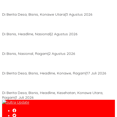
Bupati Ikbar Percepat Pendataan Pekebun Sawit, Dorong
Legalitas STDB Dan Sertifikasi ISPO di Konawe Utara
Di Berita Desa, Bisnis, Konawe Utara
|
3 Agustus 2026
Hadir di Istana Kepresidenan RI, Kadin Sultra Usulkan Hilirisasi
Aspal Buton Masuk Proyek Strategis Nasional
Di Bisnis, Headline, Nasional
|
2 Agustus 2026
Anton Timbang Hadiri Pertemuan Kadin Dengan Presiden
Prabowo, Perkuat Sinergi Bangun Ekonomi Daerah
Di Bisnis, Nasional, Ragam
|
2 Agustus 2026
Wabup Konawe Salurkan Bibit Durian Dan Saprodi, Dorong
Petani Tingkatkan Produktivitas
Di Berita Desa, Bisnis, Headline, Konawe, Ragam
|
17 Juli 2026
PT MLP Dorong UMKM Langgikima Naik Kelas, Produk Lokal
Dibidik Tembus Ritel Modern
Di Berita Desa, Bisnis, Headline, Kesehatan, Konawe Utara,
Ragam
|
1 Juli 2026