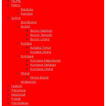
HOME
Metro
Baubau
Kendari
Sultra
Bombana
Buton
Buton Selatan
Buton Tengah
Buton Utara
Kolaka
Kolaka Timur
Kolaka Utara
Konawe
Konawe Kepulauan
Konawe Selatan
Konawe Utara
Muna
Muna Barat
Wakatobi
Hukrim
Peristiwa
Nasional
Politik
Pendidikan