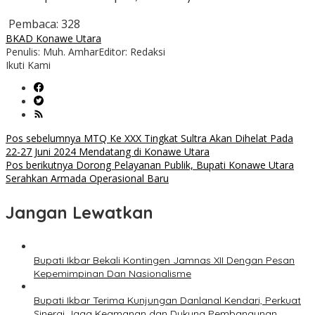
Pembaca:
328
BKAD Konawe Utara
Penulis: Muh. Amhar
Editor: Redaksi
Ikuti Kami
Navigasi
Pos sebelumnya
MTQ Ke XXX Tingkat Sultra Akan Dihelat Pada
22-27 Juni 2024 Mendatang di Konawe Utara
pos
Pos berikutnya
Dorong Pelayanan Publik, Bupati Konawe Utara
Serahkan Armada Operasional Baru
Jangan Lewatkan
Bupati Ikbar Bekali Kontingen Jamnas XII Dengan Pesan
Kepemimpinan Dan Nasionalisme
Bupati Ikbar Terima Kunjungan Danlanal Kendari, Perkuat
Sinergi Jaga Keamanan dan Dukung Pembangunan