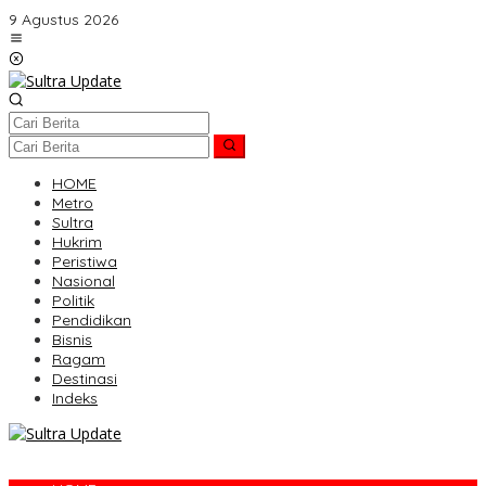
Lewati
9 Agustus 2026
ke
konten
HOME
Metro
Sultra
Hukrim
Peristiwa
Nasional
Politik
Pendidikan
Bisnis
Ragam
Destinasi
Indeks