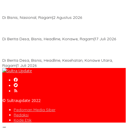
Anton Timbang Hadiri Pertemuan Kadin Dengan Presiden
Prabowo, Perkuat Sinergi Bangun Ekonomi Daerah
Di Bisnis, Nasional, Ragam
|
2 Agustus 2026
Wabup Konawe Salurkan Bibit Durian Dan Saprodi, Dorong
Petani Tingkatkan Produktivitas
Di Berita Desa, Bisnis, Headline, Konawe, Ragam
|
17 Juli 2026
PT MLP Dorong UMKM Langgikima Naik Kelas, Produk Lokal
Dibidik Tembus Ritel Modern
Di Berita Desa, Bisnis, Headline, Kesehatan, Konawe Utara,
Ragam
|
1 Juli 2026
© Sultraupdate 2022
Pedoman Media Siber
Redaksi
Kode Etik