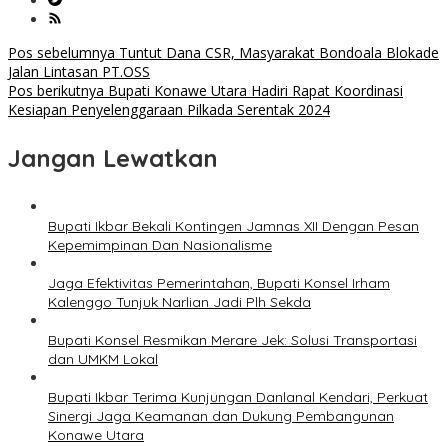
Navigasi
Pos sebelumnya
Tuntut Dana CSR, Masyarakat Bondoala Blokade
Jalan Lintasan PT.OSS
pos
Pos berikutnya
Bupati Konawe Utara Hadiri Rapat Koordinasi
Kesiapan Penyelenggaraan Pilkada Serentak 2024
Jangan Lewatkan
Bupati Ikbar Bekali Kontingen Jamnas XII Dengan Pesan
Kepemimpinan Dan Nasionalisme
Jaga Efektivitas Pemerintahan, Bupati Konsel Irham
Kalenggo Tunjuk Narlian Jadi Plh Sekda
Bupati Konsel Resmikan Merare Jek: Solusi Transportasi
dan UMKM Lokal
Bupati Ikbar Terima Kunjungan Danlanal Kendari, Perkuat
Sinergi Jaga Keamanan dan Dukung Pembangunan
Konawe Utara