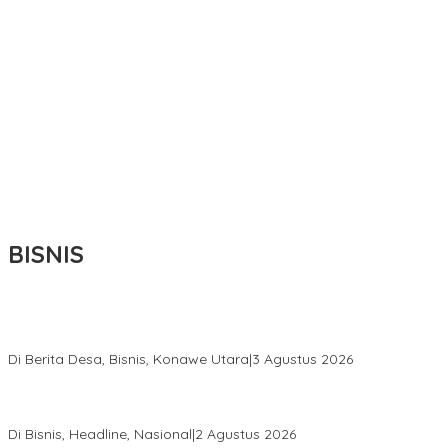
BISNIS
Bupati Ikbar Percepat Pendataan Pekebun Sawit, Dorong
Legalitas STDB Dan Sertifikasi ISPO di Konawe Utara
Di Berita Desa, Bisnis, Konawe Utara
|
3 Agustus 2026
Hadir di Istana Kepresidenan RI, Kadin Sultra Usulkan Hilirisasi
Aspal Buton Masuk Proyek Strategis Nasional
Di Bisnis, Headline, Nasional
|
2 Agustus 2026