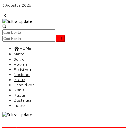
Lewati
6 Agustus 2026
ke
konten
HOME
Metro
Sultra
Hukrim
Peristiwa
Nasional
Politik
Pendidikan
Bisnis
Ragam
Destinasi
Indeks