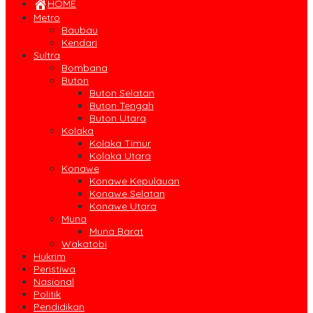
HOME
Metro
Baubau
Kendari
Sultra
Bombana
Buton
Buton Selatan
Buton Tengah
Buton Utara
Kolaka
Kolaka Timur
Kolaka Utara
Konawe
Konawe Kepulauan
Konawe Selatan
Konawe Utara
Muna
Muna Barat
Wakatobi
Hukrim
Peristiwa
Nasional
Politik
Pendidikan