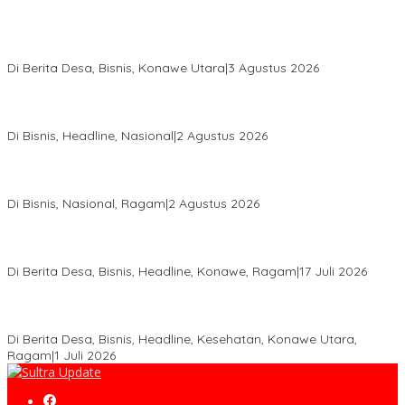
Bupati Ikbar Percepat Pendataan Pekebun Sawit, Dorong
Legalitas STDB Dan Sertifikasi ISPO di Konawe Utara
Di Berita Desa, Bisnis, Konawe Utara
|
3 Agustus 2026
Hadir di Istana Kepresidenan RI, Kadin Sultra Usulkan Hilirisasi
Aspal Buton Masuk Proyek Strategis Nasional
Di Bisnis, Headline, Nasional
|
2 Agustus 2026
Anton Timbang Hadiri Pertemuan Kadin Dengan Presiden
Prabowo, Perkuat Sinergi Bangun Ekonomi Daerah
Di Bisnis, Nasional, Ragam
|
2 Agustus 2026
Wabup Konawe Salurkan Bibit Durian Dan Saprodi, Dorong
Petani Tingkatkan Produktivitas
Di Berita Desa, Bisnis, Headline, Konawe, Ragam
|
17 Juli 2026
PT MLP Dorong UMKM Langgikima Naik Kelas, Produk Lokal
Dibidik Tembus Ritel Modern
Di Berita Desa, Bisnis, Headline, Kesehatan, Konawe Utara,
Ragam
|
1 Juli 2026