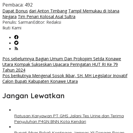
Pembaca:
492
Dapat Bonus
dari Anton Timbang
Tampil Memukau di Istana
Negara
Tim Penari Kolosal Asal Sultra
Penulis: Sarman
Editor: Redaksi
Ikuti Kami
Navigasi
Pos sebelumnya
Bagian Umum Dan Prokopim Setda Konawe
Utara Kompak Sukseskan Upacara Peringatan HUT RI Ke 79
pos
Tahun 2024
Pos berikutnya
Mengenal Sosok Ikbar, SH. MH Legislator Inovatif
Calon Bupati Kabupaten Konawe Utara
Jangan Lewatkan
Ratusan Karyawan PT GMS Jalani Tes Urine dan Terima
Penyuluhan P4GN BNN Kota Kendari
Bupati Ikbar Bekali Kontingen Jamnas XII Dengan Pesan