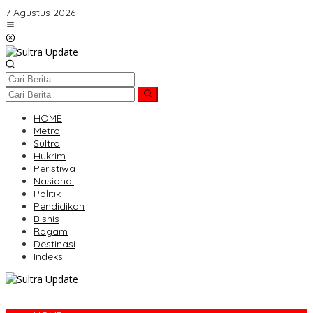
Lewati
7 Agustus 2026
ke
konten
HOME
Metro
Sultra
Hukrim
Peristiwa
Nasional
Politik
Pendidikan
Bisnis
Ragam
Destinasi
Indeks