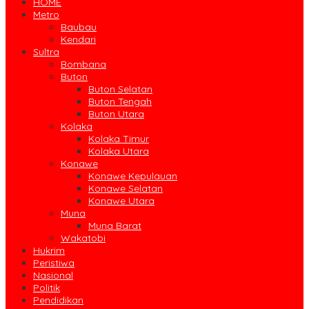
HOME
Metro
Baubau
Kendari
Sultra
Bombana
Buton
Buton Selatan
Buton Tengah
Buton Utara
Kolaka
Kolaka Timur
Kolaka Utara
Konawe
Konawe Kepulauan
Konawe Selatan
Konawe Utara
Muna
Muna Barat
Wakatobi
Hukrim
Peristiwa
Nasional
Politik
Pendidikan