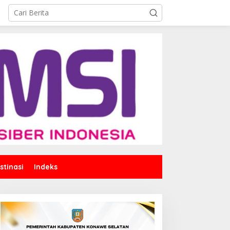
stinasi
Indeks