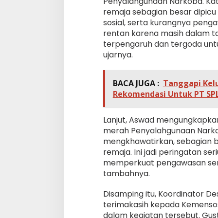
Penyalahgunaan Narkoba. Kat
remaja sebagian besar dipicu 
sosial, serta kurangnya peng
rentan karena masih dalam ta
terpengaruh dan tergoda unt
ujarnya.
BACA JUGA :
Tanggapi Kel
Rekomendasi Untuk PT SP
Lanjut, Aswad mengungkapk
merah Penyalahgunaan Narkob
mengkhawatirkan, sebagian b
remaja. Ini jadi peringatan se
memperkuat pengawasan serta
tambahnya.
Disamping itu, Koordinator D
terimakasih kepada Kemensos 
dalam kegiatan tersebut. Gus