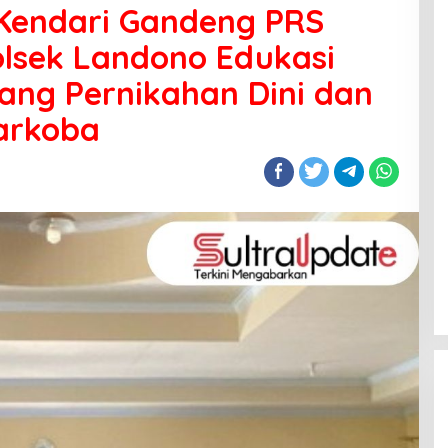
 Kendari Gandeng PRS
olsek Landono Edukasi
ang Pernikahan Dini dan
arkoba