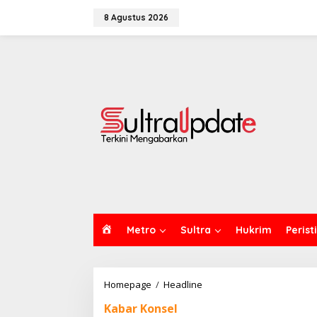
Lewati
ke
8 Agustus 2026
konten
H
Metro
Sultra
Hukrim
Perist
O
M
E
Posko
Homepage
/
Headline
116
Kabar Konsel
KKN