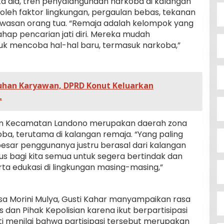
a dia, tren penyalahgunaan narkoba di kalangan
oleh faktor lingkungan, pergaulan bebas, tekanan
awasan orang tua. “Remaja adalah kelompok yang
hap pencarian jati diri. Mereka mudah
uk mencoba hal-hal baru, termasuk narkoba,”
uhan Karyawan, DPRD Konut Keluarkan
L
an Kecamatan Landono merupakan daerah zona
a, terutama di kalangan remaja. “Yang paling
esar penggunanya justru berasal dari kalangan
rius bagi kita semua untuk segera bertindak dan
 edukasi di lingkungan masing-masing,”
esa Morini Mulya, Gusti Kahar manyampaikan rasa
dan Pihak Kepolisian karena ikut berpartisipasi
ti menilai bahwa partisipasi tersebut merupakan