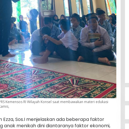
n PRS Kemensos RI Wilayah Konsel saat membawakan materi edukasi
Kamis,
n Ezza, Sos.I menjelaskan ada beberapa faktor
anak menikah dini diantaranya faktor ekonomi,