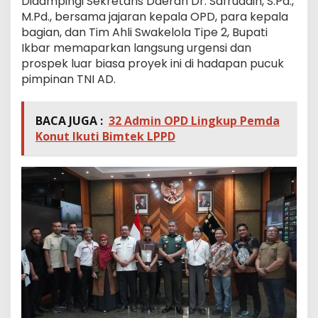
Didampingi Sekretaris Daerah Dr. Safruddin, S.Pd.,
M.Pd., bersama jajaran kepala OPD, para kepala
bagian, dan Tim Ahli Swakelola Tipe 2, Bupati
Ikbar memaparkan langsung urgensi dan
prospek luar biasa proyek ini di hadapan pucuk
pimpinan TNI AD.
BACA JUGA :
32 Admin OPD Lingkup Pemda
Konut Ikuti Bimtek LPPD