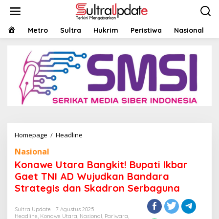
Lewati
ke
konten
HOME
Metro
Sultra
Hukrim
Peristiwa
Nasional
Konawe
Homepage
/
Headline
Utara
Nasional
Bangkit!
Bupati
Konawe Utara Bangkit! Bupati Ikbar
Ikbar
Gaet TNI AD Wujudkan Bandara
Gaet
Strategis dan Skadron Serbaguna
TNI
AD
Wujudkan
Sultra Update
7 Agustus 2025
Bandara
Headline
,
Konawe Utara
,
Nasional
,
Pariwara
,