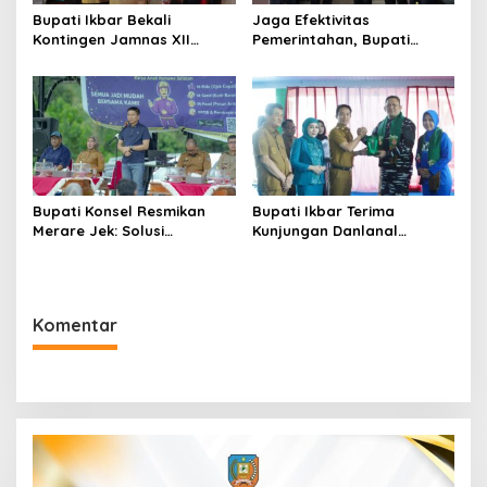
Bupati Ikbar Bekali
Jaga Efektivitas
Kontingen Jamnas XII
Pemerintahan, Bupati
Dengan Pesan
Konsel Irham Kalenggo
Kepemimpinan Dan
Tunjuk Narlian Jadi Plh
Nasionalisme
Sekda
Bupati Konsel Resmikan
Bupati Ikbar Terima
Merare Jek: Solusi
Kunjungan Danlanal
Transportasi dan UMKM
Kendari, Perkuat Sinergi
Lokal
Jaga Keamanan dan
Dukung Pembangunan
Konawe Utara
Komentar