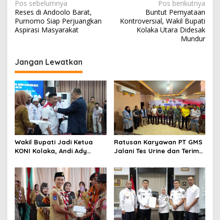
Navigasi
Pos sebelumnya
Pos berikutnya
Reses di Andoolo Barat,
Buntut Pernyataan
pos
Purnomo Siap Perjuangkan
Kontroversial, Wakil Bupati
Aspirasi Masyarakat
Kolaka Utara Didesak
Mundur
Jangan Lewatkan
Wakil Bupati Jadi Ketua
Ratusan Karyawan PT GMS
KONI Kolaka, Andi Ady
Jalani Tes Urine dan Terima
Aksar Tekankan Pembinaan
Penyuluhan P4GN BNN Kota
Atlet
Kendari