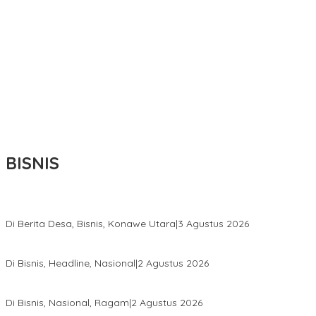
BISNIS
Bupati Ikbar Percepat Pendataan Pekebun Sawit, Dorong Legalita
Di Berita Desa, Bisnis, Konawe Utara
|
3 Agustus 2026
Hadir di Istana Kepresidenan RI, Kadin Sultra Usulkan Hilirisasi A
Di Bisnis, Headline, Nasional
|
2 Agustus 2026
Anton Timbang Hadiri Pertemuan Kadin Dengan Presiden Prabowo
Di Bisnis, Nasional, Ragam
|
2 Agustus 2026