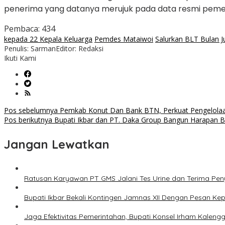
penerima yang datanya merujuk pada data resmi pemer
Pembaca:
434
kepada 22 Kepala Keluarga
Pemdes Mataiwoi
Salurkan BLT Bulan Ju
Penulis: Sarman
Editor: Redaksi
Ikuti Kami
Navigasi
Pos sebelumnya
Pemkab Konut Dan Bank BTN, Perkuat Pengelol
Pos berikutnya
Bupati Ikbar dan PT. Daka Group Bangun Harapan B
pos
Jangan Lewatkan
Ratusan Karyawan PT GMS Jalani Tes Urine dan Terima Pe
Bupati Ikbar Bekali Kontingen Jamnas XII Dengan Pesan K
Jaga Efektivitas Pemerintahan, Bupati Konsel Irham Kalengg