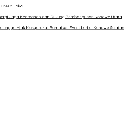
n UMKM Lokal
t Sinergi Jaga Keamanan dan Dukung Pembangunan Konawe Utara
Kalenggo Ajak Masyarakat Ramaikan Event Lari di Konawe Selatan