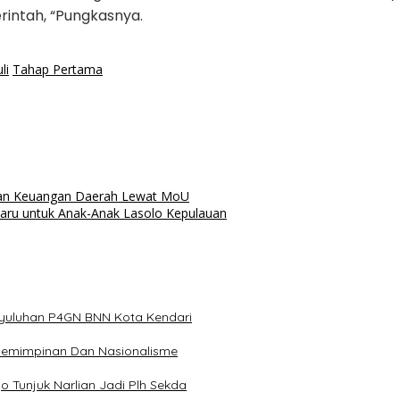
intah, “Pungkasnya.
li
Tahap Pertama
aan Keuangan Daerah Lewat MoU
aru untuk Anak-Anak Lasolo Kepulauan
nyuluhan P4GN BNN Kota Kendari
epemimpinan Dan Nasionalisme
o Tunjuk Narlian Jadi Plh Sekda