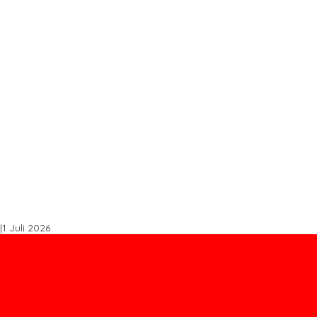
s STDB Dan Sertifikasi ISPO di Konawe Utara
spal Buton Masuk Proyek Strategis Nasional
, Perkuat Sinergi Bangun Ekonomi Daerah
Tingkatkan Produktivitas
k Tembus Ritel Modern
|
1 Juli 2026