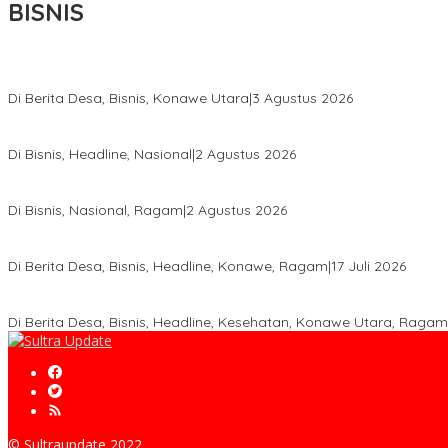
BISNIS
Bupati Ikbar Percepat Pendataan Pekebun Sawit, Dorong Legalita
Di Berita Desa, Bisnis, Konawe Utara
|
3 Agustus 2026
Hadir di Istana Kepresidenan RI, Kadin Sultra Usulkan Hilirisasi A
Di Bisnis, Headline, Nasional
|
2 Agustus 2026
Anton Timbang Hadiri Pertemuan Kadin Dengan Presiden Prabowo
Di Bisnis, Nasional, Ragam
|
2 Agustus 2026
Wabup Konawe Salurkan Bibit Durian Dan Saprodi, Dorong Petani 
Di Berita Desa, Bisnis, Headline, Konawe, Ragam
|
17 Juli 2026
PT MLP Dorong UMKM Langgikima Naik Kelas, Produk Lokal Dibidi
Di Berita Desa, Bisnis, Headline, Kesehatan, Konawe Utara, Ragam
© Sultraupdate 2022