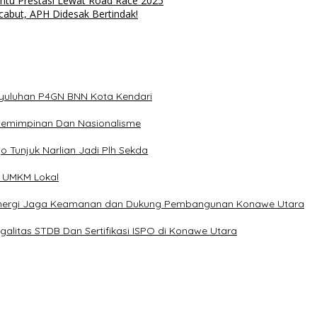
Pintu Prestasi Lewat Road Race 2025
cabut, APH Didesak Bertindak!
nyuluhan P4GN BNN Kota Kendari
epemimpinan Dan Nasionalisme
o Tunjuk Narlian Jadi Plh Sekda
n UMKM Lokal
t Sinergi Jaga Keamanan dan Dukung Pembangunan Konawe Utara
alitas STDB Dan Sertifikasi ISPO di Konawe Utara