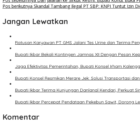
Navigasi
Pos sebelumnya
Dari Jalanan ke Sirkuit Resmi: Bupati Konut Buka 
Pos berikutnya
Skandal Tambang Ilegal PT SBP: KNPI Tuntut Izin Di
pos
Jangan Lewatkan
Ratusan Karyawan PT GMS Jalani Tes Urine dan Terima Pe
Bupati Ikbar Bekali Kontingen Jamnas XII Dengan Pesan K
Jaga Efektivitas Pemerintahan, Bupati Konsel Irham Kalengg
Bupati Konsel Resmikan Merare Jek: Solusi Transportasi da
Bupati Ikbar Terima Kunjungan Danlanal Kendari, Perkua
Bupati Ikbar Percepat Pendataan Pekebun Sawit, Dorong Leg
Komentar