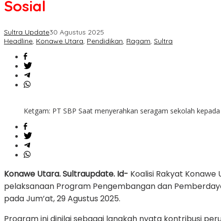
Sosial
Seragam
Sekolah:
Bukti
Sultra Update
30 Agustus 2025
Tambang
Headline
,
Konawe Utara
,
Pendidikan
,
Ragam
,
Sultra
Bisa
Jadi
Mitra
Sosial
Ketgam: PT SBP Saat menyerahkan seragam sekolah kepada 
Konawe Utara. Sultraupdate. Id-
Koalisi Rakyat Konawe 
pelaksanaan Program Pengembangan dan Pemberdayaan
pada Jum’at, 29 Agustus 2025.
Program ini dinilai sebagai langkah nyata kontribusi 