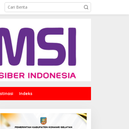
stinasi
Indeks