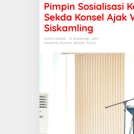
Dini,
Pimpin Sosialisasi 
Pj
Sekda
Sekda Konsel Ajak 
Konsel
Ajak
Siskamling
Warga
Aktifkan
Sultra Update
12 September 2025
Siskamling
Headline
,
Konawe Selatan
,
Sultra