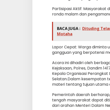
Partisipasi Aktif: Masyarakat 
ronda malam dan pengamanan
BACA JUGA :
Dituding Tela
Motaha
Lapor Cepat: Warga diminta u
gangguan yang berpotensi me
Acara ini dihadiri oleh berbag
Kejaksaan, Polres, Dandim 141
Kepala Organisasi Perangkat
Selatan.Dalam kesempatan t
materi tentang tujuan utama da
Pemerintah daerah berharap, 
tengah masyarakat dapat diti
dari arahan Menteri Dalam Neg