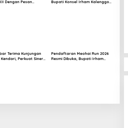
II Dengan Pesan
Bupati Konsel Irham Kalenggo
inan Dan Nasionalisme
Tunjuk Narlian Jadi Plh Sekda
kbar Terima Kunjungan
Pendaftaran Meohai Run 2026
Kendari, Perkuat Sinergi
Resmi Dibuka, Bupati Irham
amanan dan Dukung
Kalenggo Ajak Masyarakat
unan Konawe Utara
Ramaikan Event Lari di Konawe
Selatan