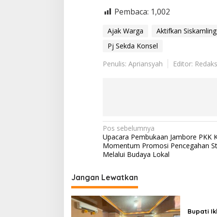
Pembaca:
1,002
Ajak Warga
Aktifkan Siskamling
Pj Sekda Konsel
Penulis: Apriansyah
Editor: Redaks
Navigasi
Pos sebelumnya
Upacara Pembukaan Jambore PKK K
pos
Momentum Promosi Pencegahan St
Melalui Budaya Lokal
Jangan Lewatkan
Bupati I