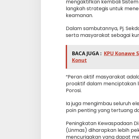
mengaktifkan kembali Sistem
langkah strategis untuk menek
keamanan.
Dalam sambutannya, Pj. Sekd
serta masyarakat sebagai kun
BACA JUGA :
KPU Konawe S
Konut
“Peran aktif masyarakat adal
proaktif dalam menciptakan l
Porosi.
Ia juga mengimbau seluruh 
poin penting yang tertuang da
Peningkatan Kewaspadaan Din
(Linmas) diharapkan lebih pe
mencurigakan yang dapat 