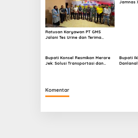
Jamnas X
Kepemimp
Ratusan Karyawan PT GMS
Jalani Tes Urine dan Terima
Penyuluhan P4GN BNN Kota
Kendari
Bupati Konsel Resmikan Merare
Bupati I
Jek: Solusi Transportasi dan
Danlanal 
UMKM Lokal
Jaga Ke
Pembang
Komentar