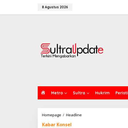
Lewati
ke
8 Agustus 2026
konten
H
Metro
Sultra
Hukrim
Perist
O
M
E
Pimpin
Homepage
/
Headline
Sosialisasi
Kabar Konsel
Kewaspadaan