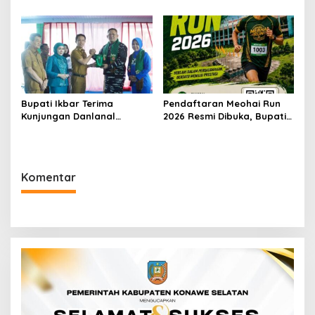
Konsel Irham Kalenggo
Transportasi dan UMKM
Tunjuk Narlian Jadi Plh
Lokal
Sekda
Bupati Ikbar Terima
Pendaftaran Meohai Run
Kunjungan Danlanal
2026 Resmi Dibuka, Bupati
Kendari, Perkuat Sinergi
Irham Kalenggo Ajak
Jaga Keamanan dan
Masyarakat Ramaikan
Dukung Pembangunan
Event Lari di Konawe
Konawe Utara
Selatan
Komentar