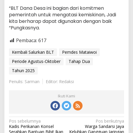
“BLT Dana Desa ini bagian dari komitmen
pemerintah untuk mengatasi kemiskinan, Jadi
kita berharap dapat digunakan dengan baik
“Pungkasnya.
Pembaca:
617
Kembali Salurkan BLT
Pemdes Mataiwoi
Periode Agustus-Oktober
Tahap Dua
Tahun 2025
Penulis: Sarman
Editor: Redaksi
Ikuti Kami
Navigasi
Pos sebelumnya
Pos berikutnya
Kadis Perikanan Konsel
Warga Sandarsi Jaya
pos
Serahkan Bantuan Bibit Ikan
Keluhkan Gangguan Jaringan