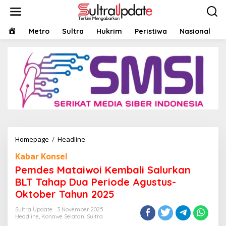
Lewati
ke
konten
HOME
Metro
Sultra
Hukrim
Peristiwa
Nasional
Pemdes
Homepage
/
Headline
Mataiwoi
Kabar Konsel
Kembali
Salurkan
Pemdes Mataiwoi Kembali Salurkan
BLT
BLT Tahap Dua Periode Agustus-
Tahap
Oktober Tahun 2025
Dua
Periode
Sultra Update
3 November 2025
Agustus-
Headline
,
Konawe Selatan
,
Sultra
Oktober