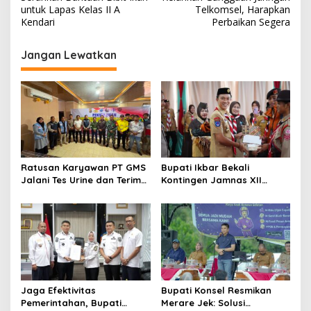
untuk Lapas Kelas II A
Telkomsel, Harapkan
Kendari
Perbaikan Segera
Jangan Lewatkan
Ratusan Karyawan PT GMS
Bupati Ikbar Bekali
Jalani Tes Urine dan Terima
Kontingen Jamnas XII
Penyuluhan P4GN BNN Kota
Dengan Pesan
Kendari
Kepemimpinan Dan
Nasionalisme
Jaga Efektivitas
Bupati Konsel Resmikan
Pemerintahan, Bupati
Merare Jek: Solusi