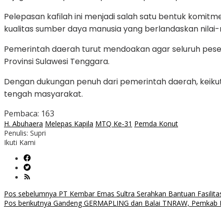
Pelepasan kafilah ini menjadi salah satu bentuk kom
kualitas sumber daya manusia yang berlandaskan nilai-
Pemerintah daerah turut mendoakan agar seluruh peser
Provinsi Sulawesi Tenggara.
Dengan dukungan penuh dari pemerintah daerah, keikuts
tengah masyarakat.
Pembaca:
163
H. Abuhaera
Melepas Kapila
MTQ Ke-31
Pemda Konut
Penulis: Supri
Ikuti Kami
Navigasi
Pos sebelumnya
PT Kembar Emas Sultra Serahkan Bantuan Fasili
Pos berikutnya
Gandeng GERMAPLING dan Balai TNRAW, Pemkab Ko
pos