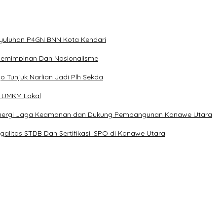
nyuluhan P4GN BNN Kota Kendari
epemimpinan Dan Nasionalisme
o Tunjuk Narlian Jadi Plh Sekda
n UMKM Lokal
t Sinergi Jaga Keamanan dan Dukung Pembangunan Konawe Utara
alitas STDB Dan Sertifikasi ISPO di Konawe Utara