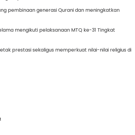
kung pembinaan generasi Qurani dan meningkatkan
selama mengikuti pelaksanaan MTQ ke-31 Tingkat
prestasi sekaligus memperkuat nilai-nilai religius di
a