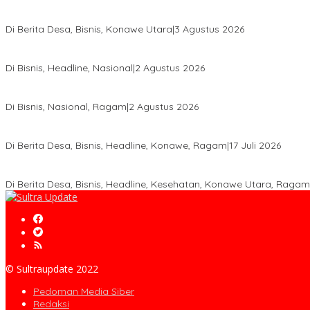
Bupati Ikbar Percepat Pendataan Pekebun Sawit, Dorong Legalita
Di Berita Desa, Bisnis, Konawe Utara
|
3 Agustus 2026
Hadir di Istana Kepresidenan RI, Kadin Sultra Usulkan Hilirisasi A
Di Bisnis, Headline, Nasional
|
2 Agustus 2026
Anton Timbang Hadiri Pertemuan Kadin Dengan Presiden Prabowo
Di Bisnis, Nasional, Ragam
|
2 Agustus 2026
Wabup Konawe Salurkan Bibit Durian Dan Saprodi, Dorong Petani 
Di Berita Desa, Bisnis, Headline, Konawe, Ragam
|
17 Juli 2026
PT MLP Dorong UMKM Langgikima Naik Kelas, Produk Lokal Dibidi
Di Berita Desa, Bisnis, Headline, Kesehatan, Konawe Utara, Ragam
© Sultraupdate 2022
Pedoman Media Siber
Redaksi