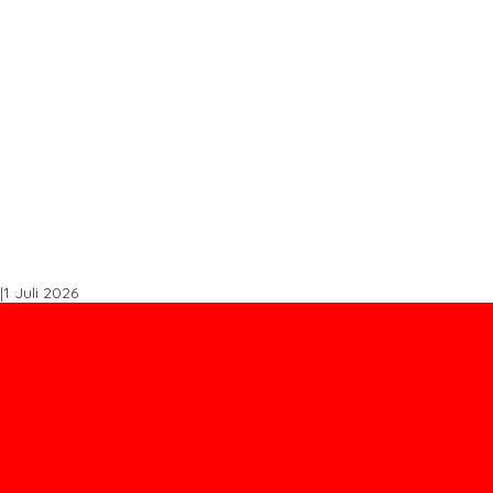
s STDB Dan Sertifikasi ISPO di Konawe Utara
spal Buton Masuk Proyek Strategis Nasional
, Perkuat Sinergi Bangun Ekonomi Daerah
Tingkatkan Produktivitas
k Tembus Ritel Modern
|
1 Juli 2026