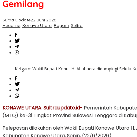
Gemilang
31
Sultra,
Wabup
Sultra Update
22 Juni 2026
Abuhaera
Headline
,
Konawe Utara
,
Ragam
,
Sultra
Targetkan
Prestasi
Gemilang
Ketgam: Wakil Bupati Konut H. Abuhaera didampingi Sekda K
KONAWE UTARA. Sultraupdate.id-
Pemerintah Kabupaten
(MTQ) ke-31 Tingkat Provinsi Sulawesi Tenggara di Kab
Pelepasan dilakukan oleh Wakil Bupati Konawe Utara H. 
Kabupaten Konawe Utara, Senin, (22/6/2026).