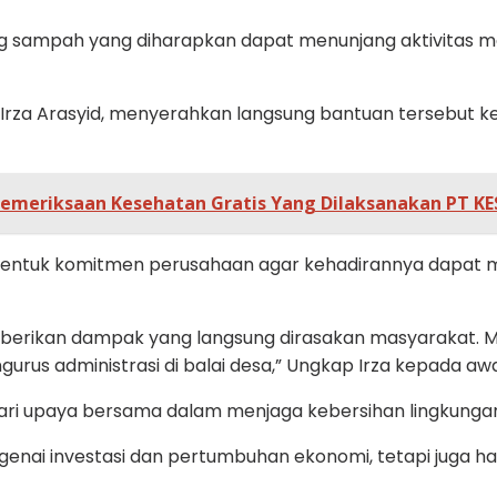
ong sampah yang diharapkan dapat menunjang aktivitas m
Irza Arasyid, menyerahkan langsung bantuan tersebut k
emeriksaan Kesehatan Gratis Yang Dilaksanakan PT KE
bentuk komitmen perusahaan agar kehadirannya dapat 
rikan dampak yang langsung dirasakan masyarakat. Mela
us administrasi di balai desa,” Ungkap Irza kepada awa
i upaya bersama dalam menjaga kebersihan lingkungan,”
ai investasi dan pertumbuhan ekonomi, tetapi juga haru