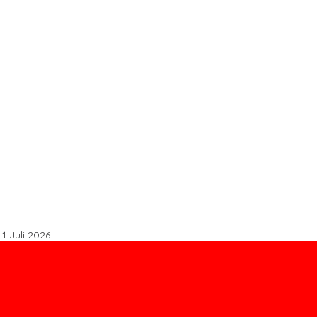
s STDB Dan Sertifikasi ISPO di Konawe Utara
spal Buton Masuk Proyek Strategis Nasional
, Perkuat Sinergi Bangun Ekonomi Daerah
Tingkatkan Produktivitas
k Tembus Ritel Modern
|
1 Juli 2026