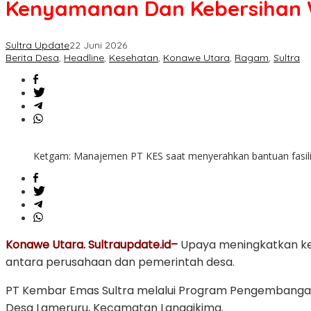
Kenyamanan Dan Kebersihan
Fasilitas
Untuk
Desa
Sultra Update
22 Juni 2026
Lameruru,
Berita Desa
,
Headline
,
Kesehatan
,
Konawe Utara
,
Ragam
,
Sultra
Dorong
Kenyamanan
Dan
Kebersihan
Warga
Ketgam: Manajemen PT KES saat menyerahkan bantuan fasil
Konawe Utara. Sultraupdate.id–
Upaya meningkatkan ken
antara perusahaan dan pemerintah desa.
PT Kembar Emas Sultra melalui Program Pengembang
Desa Lameruru, Kecamatan Langgikima.