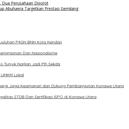
, Dua Perusahaan Disorot
up Abuhaera Targetkan Prestasi Gemilang
nyuluhan P4GN BNN Kota Kendari
epemimpinan Dan Nasionalisme
o Tunjuk Narlian Jadi Plh Sekda
n UMKM Lokal
t Sinergi Jaga Keamanan dan Dukung Pembangunan Konawe Utara
alitas STDB Dan Sertifikasi ISPO di Konawe Utara