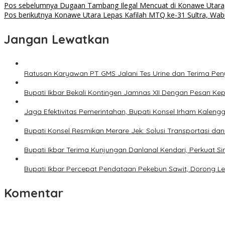
Navigasi
Pos sebelumnya
Dugaan Tambang Ilegal Mencuat di Konawe Utara
Pos berikutnya
Konawe Utara Lepas Kafilah MTQ ke-31 Sultra, Wab
pos
Jangan Lewatkan
Ratusan Karyawan PT GMS Jalani Tes Urine dan Terima Pe
Bupati Ikbar Bekali Kontingen Jamnas XII Dengan Pesan K
Jaga Efektivitas Pemerintahan, Bupati Konsel Irham Kalengg
Bupati Konsel Resmikan Merare Jek: Solusi Transportasi da
Bupati Ikbar Terima Kunjungan Danlanal Kendari, Perkua
Bupati Ikbar Percepat Pendataan Pekebun Sawit, Dorong Leg
Komentar