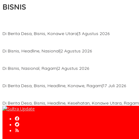
BISNIS
Bupati Ikbar Percepat Pendataan Pekebun Sawit, Dorong Legalita
Di Berita Desa, Bisnis, Konawe Utara
|
3 Agustus 2026
Hadir di Istana Kepresidenan RI, Kadin Sultra Usulkan Hilirisasi A
Di Bisnis, Headline, Nasional
|
2 Agustus 2026
Anton Timbang Hadiri Pertemuan Kadin Dengan Presiden Prabowo
Di Bisnis, Nasional, Ragam
|
2 Agustus 2026
Wabup Konawe Salurkan Bibit Durian Dan Saprodi, Dorong Petani 
Di Berita Desa, Bisnis, Headline, Konawe, Ragam
|
17 Juli 2026
PT MLP Dorong UMKM Langgikima Naik Kelas, Produk Lokal Dibidi
Di Berita Desa, Bisnis, Headline, Kesehatan, Konawe Utara, Ragam