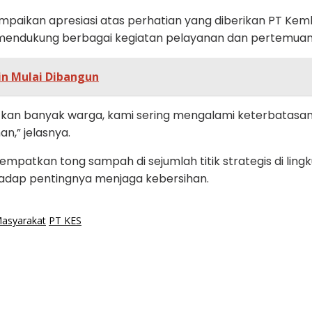
mpaikan apresiasi atas perhatian yang diberikan PT Ke
 mendukung berbagai kegiatan pelayanan dan pertemuan
in Mulai Dibangun
atkan banyak warga, kami sering mengalami keterbatasan
n,” jelasnya.
patkan tong sampah di sejumlah titik strategis di lingku
adap pentingnya menjaga kebersihan.
asyarakat
PT KES