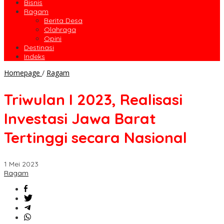
Bisnis
Ragam
Berita Desa
Olahraga
Opini
Destinasi
Indeks
Triwulan
Homepage
/
Ragam
I
2023,
Triwulan I 2023, Realisasi
Realisasi
Investasi
Investasi Jawa Barat
Jawa
Barat
Tertinggi secara Nasional
Tertinggi
secara
Nasional
1 Mei 2023
Ragam