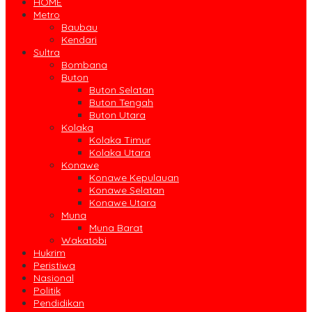
HOME
Metro
Baubau
Kendari
Sultra
Bombana
Buton
Buton Selatan
Buton Tengah
Buton Utara
Kolaka
Kolaka Timur
Kolaka Utara
Konawe
Konawe Kepulauan
Konawe Selatan
Konawe Utara
Muna
Muna Barat
Wakatobi
Hukrim
Peristiwa
Nasional
Politik
Pendidikan