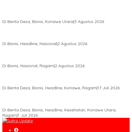
Bupati Ikbar Percepat Pendataan Pekebun Sawit, Dorong
Legalitas STDB Dan Sertifikasi ISPO di Konawe Utara
Di Berita Desa, Bisnis, Konawe Utara
|
3 Agustus 2026
Hadir di Istana Kepresidenan RI, Kadin Sultra Usulkan Hilirisasi
Aspal Buton Masuk Proyek Strategis Nasional
Di Bisnis, Headline, Nasional
|
2 Agustus 2026
Anton Timbang Hadiri Pertemuan Kadin Dengan Presiden
Prabowo, Perkuat Sinergi Bangun Ekonomi Daerah
Di Bisnis, Nasional, Ragam
|
2 Agustus 2026
Wabup Konawe Salurkan Bibit Durian Dan Saprodi, Dorong
Petani Tingkatkan Produktivitas
Di Berita Desa, Bisnis, Headline, Konawe, Ragam
|
17 Juli 2026
PT MLP Dorong UMKM Langgikima Naik Kelas, Produk Lokal
Dibidik Tembus Ritel Modern
Di Berita Desa, Bisnis, Headline, Kesehatan, Konawe Utara,
Ragam
|
1 Juli 2026