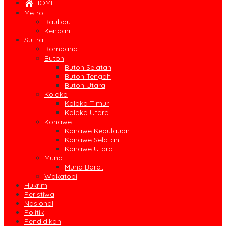
HOME
Metro
Baubau
Kendari
Sultra
Bombana
Buton
Buton Selatan
Buton Tengah
Buton Utara
Kolaka
Kolaka Timur
Kolaka Utara
Konawe
Konawe Kepulauan
Konawe Selatan
Konawe Utara
Muna
Muna Barat
Wakatobi
Hukrim
Peristiwa
Nasional
Politik
Pendidikan