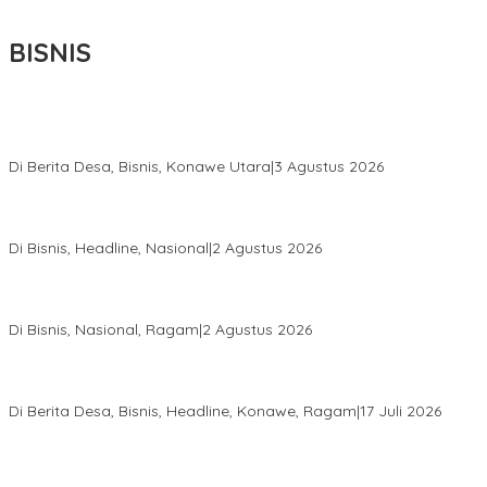
BISNIS
Bupati Ikbar Percepat Pendataan Pekebun Sawit, Dorong
Legalitas STDB Dan Sertifikasi ISPO di Konawe Utara
Di Berita Desa, Bisnis, Konawe Utara
|
3 Agustus 2026
Hadir di Istana Kepresidenan RI, Kadin Sultra Usulkan Hilirisasi
Aspal Buton Masuk Proyek Strategis Nasional
Di Bisnis, Headline, Nasional
|
2 Agustus 2026
Anton Timbang Hadiri Pertemuan Kadin Dengan Presiden
Prabowo, Perkuat Sinergi Bangun Ekonomi Daerah
Di Bisnis, Nasional, Ragam
|
2 Agustus 2026
Wabup Konawe Salurkan Bibit Durian Dan Saprodi, Dorong
Petani Tingkatkan Produktivitas
Di Berita Desa, Bisnis, Headline, Konawe, Ragam
|
17 Juli 2026
PT MLP Dorong UMKM Langgikima Naik Kelas, Produk Lokal
Dibidik Tembus Ritel Modern