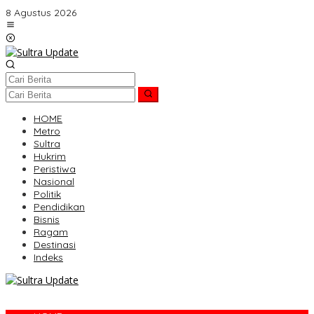
Lewati
8 Agustus 2026
ke
konten
HOME
Metro
Sultra
Hukrim
Peristiwa
Nasional
Politik
Pendidikan
Bisnis
Ragam
Destinasi
Indeks