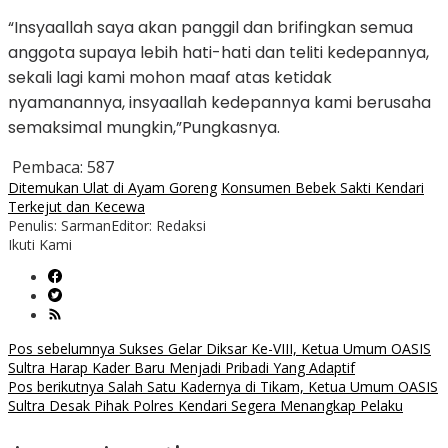
“Insyaallah saya akan panggil dan brifingkan semua
anggota supaya lebih hati-hati dan teliti kedepannya,
sekali lagi kami mohon maaf atas ketidak
nyamanannya, insyaallah kedepannya kami berusaha
semaksimal mungkin,”Pungkasnya.
Pembaca:
587
Ditemukan Ulat di Ayam Goreng
Konsumen Bebek Sakti Kendari
Terkejut dan Kecewa
Penulis: Sarman
Editor: Redaksi
Ikuti Kami
Navigasi
Pos sebelumnya
Sukses Gelar Diksar Ke-VIII, Ketua Umum OASIS
Sultra Harap Kader Baru Menjadi Pribadi Yang Adaptif
pos
Pos berikutnya
Salah Satu Kadernya di Tikam, Ketua Umum OASIS
Sultra Desak Pihak Polres Kendari Segera Menangkap Pelaku