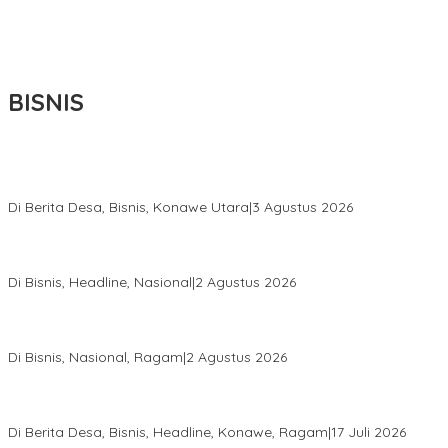
BISNIS
Bupati Ikbar Percepat Pendataan Pekebun Sawit, Dorong
Legalitas STDB Dan Sertifikasi ISPO di Konawe Utara
Di Berita Desa, Bisnis, Konawe Utara
|
3 Agustus 2026
Hadir di Istana Kepresidenan RI, Kadin Sultra Usulkan Hilirisasi
Aspal Buton Masuk Proyek Strategis Nasional
Di Bisnis, Headline, Nasional
|
2 Agustus 2026
Anton Timbang Hadiri Pertemuan Kadin Dengan Presiden
Prabowo, Perkuat Sinergi Bangun Ekonomi Daerah
Di Bisnis, Nasional, Ragam
|
2 Agustus 2026
Wabup Konawe Salurkan Bibit Durian Dan Saprodi, Dorong
Petani Tingkatkan Produktivitas
Di Berita Desa, Bisnis, Headline, Konawe, Ragam
|
17 Juli 2026