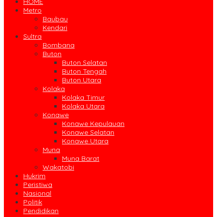
HOME
Metro
Baubau
Kendari
Sultra
Bombana
Buton
Buton Selatan
Buton Tengah
Buton Utara
Kolaka
Kolaka Timur
Kolaka Utara
Konawe
Konawe Kepulauan
Konawe Selatan
Konawe Utara
Muna
Muna Barat
Wakatobi
Hukrim
Peristiwa
Nasional
Politik
Pendidikan