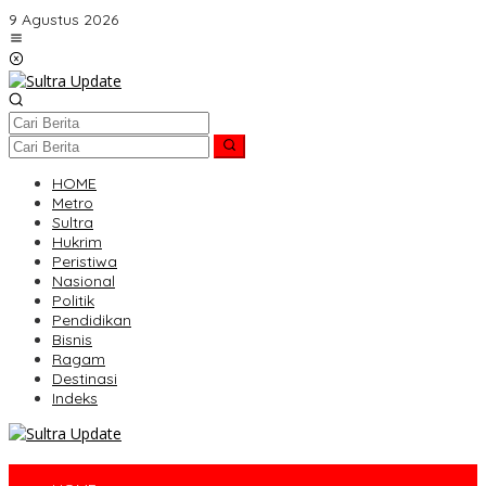
Lewati
9 Agustus 2026
ke
konten
HOME
Metro
Sultra
Hukrim
Peristiwa
Nasional
Politik
Pendidikan
Bisnis
Ragam
Destinasi
Indeks