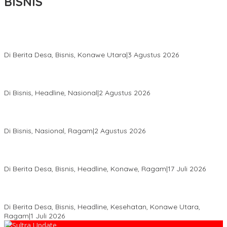
BISNIS
Bupati Ikbar Percepat Pendataan Pekebun Sawit, Dorong
Legalitas STDB Dan Sertifikasi ISPO di Konawe Utara
Di Berita Desa, Bisnis, Konawe Utara
|
3 Agustus 2026
Hadir di Istana Kepresidenan RI, Kadin Sultra Usulkan Hilirisasi
Aspal Buton Masuk Proyek Strategis Nasional
Di Bisnis, Headline, Nasional
|
2 Agustus 2026
Anton Timbang Hadiri Pertemuan Kadin Dengan Presiden
Prabowo, Perkuat Sinergi Bangun Ekonomi Daerah
Di Bisnis, Nasional, Ragam
|
2 Agustus 2026
Wabup Konawe Salurkan Bibit Durian Dan Saprodi, Dorong
Petani Tingkatkan Produktivitas
Di Berita Desa, Bisnis, Headline, Konawe, Ragam
|
17 Juli 2026
PT MLP Dorong UMKM Langgikima Naik Kelas, Produk Lokal
Dibidik Tembus Ritel Modern
Di Berita Desa, Bisnis, Headline, Kesehatan, Konawe Utara,
Ragam
|
1 Juli 2026