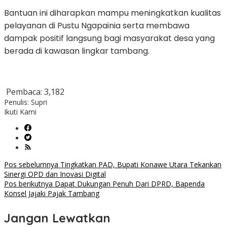
Bantuan ini diharapkan mampu meningkatkan kualitas
pelayanan di Pustu Ngapainia serta membawa
dampak positif langsung bagi masyarakat desa yang
berada di kawasan lingkar tambang.
Pembaca:
3,182
Penulis: Supri
Ikuti Kami
Navigasi
Pos sebelumnya
Tingkatkan PAD, Bupati Konawe Utara Tekankan
Sinergi OPD dan Inovasi Digital
pos
Pos berikutnya
Dapat Dukungan Penuh Dari DPRD, Bapenda
Konsel Jajaki Pajak Tambang
Jangan Lewatkan