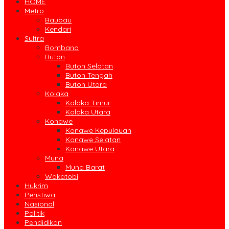
HOME
Metro
Baubau
Kendari
Sultra
Bombana
Buton
Buton Selatan
Buton Tengah
Buton Utara
Kolaka
Kolaka Timur
Kolaka Utara
Konawe
Konawe Kepulauan
Konawe Selatan
Konawe Utara
Muna
Muna Barat
Wakatobi
Hukrim
Peristiwa
Nasional
Politik
Pendidikan