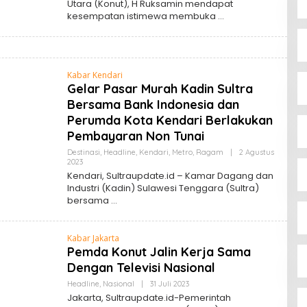
Utara (Konut), H Ruksamin mendapat
kesempatan istimewa membuka
Kabar Kendari
Gelar Pasar Murah Kadin Sultra
Bersama Bank Indonesia dan
Perumda Kota Kendari Berlakukan
Pembayaran Non Tunai
Destinasi
,
Headline
,
Kendari
,
Metro
,
Ragam
|
2 Agustus
Oleh
2023
Sultra
Kendari, Sultraupdate.id – Kamar Dagang dan
Update
Industri (Kadin) Sulawesi Tenggara (Sultra)
bersama
Kabar Jakarta
Pemda Konut Jalin Kerja Sama
Dengan Televisi Nasional
Oleh
Headline
,
Nasional
|
31 Juli 2023
Sultra
Jakarta, Sultraupdate.id-Pemerintah
Update
Bupati Ikbar Percepat Pendataan