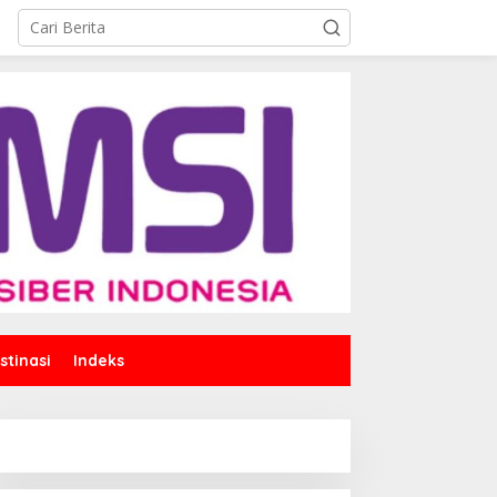
stinasi
Indeks