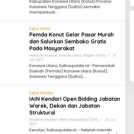
Kabupaten Konawe Utara (Konut) Provinsi
Pekebun Sawit, Dorong Legalitas
Sulawesi Tenggara (Sultra) semakin
STDB Dan Sertifikasi ISPO di
memperkuat
Di Berita Desa, Bisnis, Konawe Utara
|
3 Agustus
2026
Konawe Utara
Kabar Konut
Pemda Konut Gelar Pasar Murah
dan Salurkan Sembako Gratis
Pada Masyarakat
Headline
,
Konawe
,
Konawe Utara
,
Ragam
,
Sultra
|
31
Oleh
Juli 2023
Sultra
Konawe Utara, Sultraupdate.id– Pemerintah
Update
Daerah (Pemda) Konawe Utara (Konut),
Sulawesi Tenggara (Sultra),
Kabar Kendari
IAIN Kendari Open Bidding Jabatan
Warek, Dekan dan Jabatan
Struktural
Headline
,
Kendari
,
Metro
,
Pendidikan
,
Sultra
|
29 Juli
Oleh
2023
Sultra
Kendari, Sultraupdate.id – Setelah memilki
Update