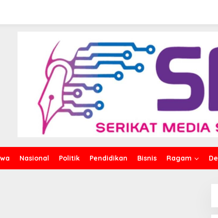
an
Kontingen Jamnas XII
impinan Dan Nasionalisme
iwa
Nasional
Politik
Pendidikan
Bisnis
Ragam
De