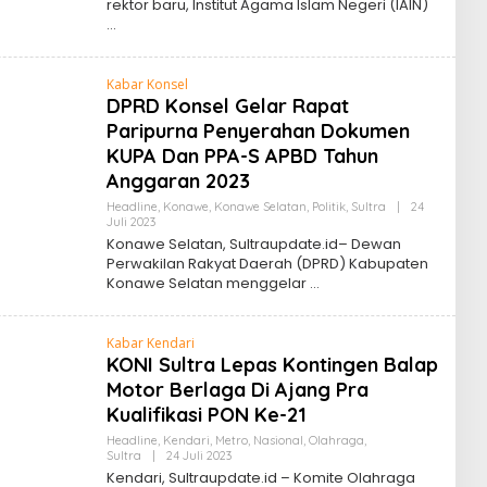
rektor baru, Institut Agama IsIam Negeri (lAIN)
Kabar Konsel
DPRD Konsel Gelar Rapat
Paripurna Penyerahan Dokumen
KUPA Dan PPA-S APBD Tahun
Anggaran 2023
Headline
,
Konawe
,
Konawe Selatan
,
Politik
,
Sultra
|
24
Oleh
Juli 2023
Sultra
Konawe Selatan, Sultraupdate.id– Dewan
Update
Perwakilan Rakyat Daerah (DPRD) Kabupaten
Konawe Selatan menggelar
Kabar Kendari
KONI Sultra Lepas Kontingen Balap
Motor Berlaga Di Ajang Pra
Kualifikasi PON Ke-21
Headline
,
Kendari
,
Metro
,
Nasional
,
Olahraga
,
Oleh
Sultra
|
24 Juli 2023
Sultra
Kendari, Sultraupdate.id – Komite Olahraga
Update