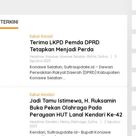
 TERKINI
Kabar Konsel
Terima LKPD Pemda DPRD
Tetapkan Menjadi Perda
Headline
,
Konawe
,
Konawe Selatan
,
Politik
,
Sultra
|
3
Oleh
Agustus 2023
Sultra
Konawe Selatan, Sultraupdate.id – Dewan
Update
Perwakilan Rakyat Daerah (DPRD) Kabupaten
Konawe Selatan
Kabar Kendari
Jadi Tamu Istimewa, H. Ruksamin
Buka Pekan Olahraga Pada
Perayaan HUT Lanal Kendari Ke-42
Headline
,
Kendari
,
Metro
,
Olahraga
,
Sultra
|
2 Agustus
Oleh
2023
Sultra
Kendari, Sultraupdate.id– Bupati Konawe
Update