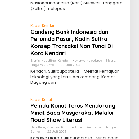
Nasional Indonesia (Koni) Sulawesi Tenggara
(Sultra) melepas
Kabar Kendari
Gandeng Bank Indonesia dan
Perumda Pasar, Kadin Sultra
Konsep Transaksi Non Tunai Di
Kota Kendari
Bisnis
,
Headline
,
Kendari
,
Konawe Kepulauan
,
Metro
,
Oleh
Ragam
,
Sultra
|
22 Juli 2023
Sultra
Kendari, Sultraupdate.id – Melihat kemajuan
Update
teknologi yang terus berkembang, Kamar
Dagang dan
Kabar Konut
Pemda Konut Terus Mendorong
Minat Baca Masyarakat Melalui
Road Show Literasi
Headline
,
Konawe
,
Konawe Utara
,
Pendidikan
,
Ragam
,
Oleh
Sultra
|
22 Juli 2023
Sultra
Konawe Utara, Sultraupdate.id– Minat baca