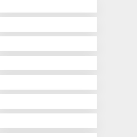
Headline
,
Konawe Selatan
Jaga Efektivitas Pemerintahan,
Irham Kalenggo Tunjuk Narlian 
Agustus 2026
ugaan Tambang Ilegal
encuat di Konawe Utara,
ua Perusahaan Disorot
Fakta Baru Kasus Crusher