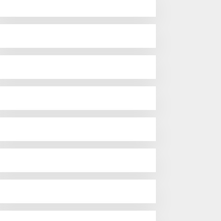
Konawe Utara: Sengketa
Kepemilikan Masih Bergulir,
Penetapan Tersangka Dr.
Ruksamin Dinilai Prematur