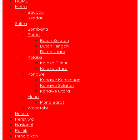
HOME
Metro
Baubau
Kendari
Sultra
Bombana
Buton
Buton Selatan
Buton Tengah
Buton Utara
Kolaka
Kolaka Timur
Kolaka Utara
Konawe
Konawe Kepulauan
Konawe Selatan
Konawe Utara
Muna
Muna Barat
Wakatobi
Hukrim
Peristiwa
Nasional
Politik
Pendidikan