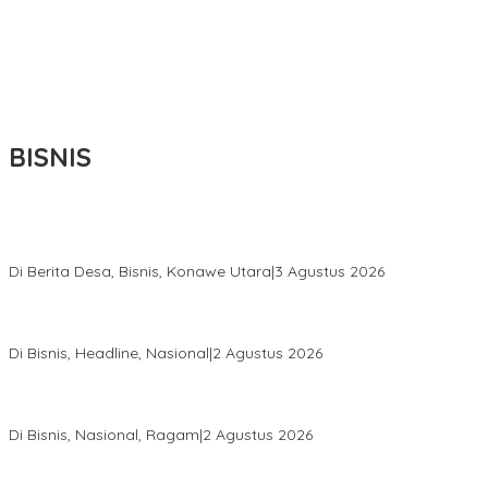
BISNIS
Bupati Ikbar Percepat Pendataan Pekebun Sawit, Dorong
Legalitas STDB Dan Sertifikasi ISPO di Konawe Utara
Di Berita Desa, Bisnis, Konawe Utara
|
3 Agustus 2026
Hadir di Istana Kepresidenan RI, Kadin Sultra Usulkan Hilirisasi
Aspal Buton Masuk Proyek Strategis Nasional
Di Bisnis, Headline, Nasional
|
2 Agustus 2026
Anton Timbang Hadiri Pertemuan Kadin Dengan Presiden
Prabowo, Perkuat Sinergi Bangun Ekonomi Daerah
Di Bisnis, Nasional, Ragam
|
2 Agustus 2026
Wabup Konawe Salurkan Bibit Durian Dan Saprodi, Dorong