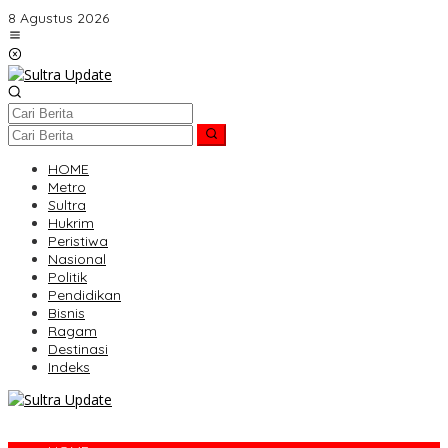
Lewati
8 Agustus 2026
ke
konten
HOME
Metro
Sultra
Hukrim
Peristiwa
Nasional
Politik
Pendidikan
Bisnis
Ragam
Destinasi
Indeks